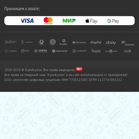
Принимаем к оплате:
2010-2026 © КупиКупон. Все права защищены.
Все права на товарный знак "КупиКупон" и на сайт www.kupikupon.ru принадлежат
OOO «Агентство цифровых решений» ИНН 7705523387, ОГРН 1127747063212