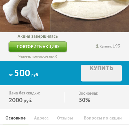
Акция завершилась
193
ПОВТОРИТЬ АКЦИЮ
Купили:
Человек проголосовало: 0
КУПИТЬ
500
от
руб.
Цена без скидки:
Экономия:
2000
50%
руб.
Основное
Адреса
Отзывы
Вопросы по акции