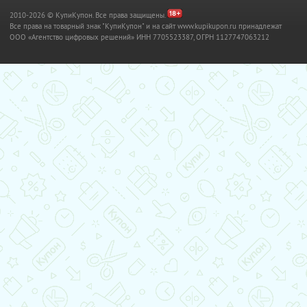
2010-2026 © КупиКупон. Все права защищены.
Все права на товарный знак "КупиКупон" и на сайт www.kupikupon.ru принадлежат
OOO «Агентство цифровых решений» ИНН 7705523387, ОГРН 1127747063212