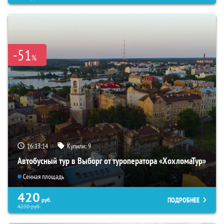
-51
%
16:13:12
Купили:
9
Автобусный тур в Выборг от туроператора «ХохломаТур»
Сенная площадь
420
ПОДРОБНЕЕ
руб.
4230
руб.