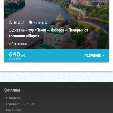
16:13:12
Купили:
12
1-дневный тур «Псков — Изборск — Печоры» от
компании «Шарм»
Достоевская
640
ПОДРОБНЕЕ
руб.
5100
руб.
Компания
Основное
Публикации о нас
Вакансии