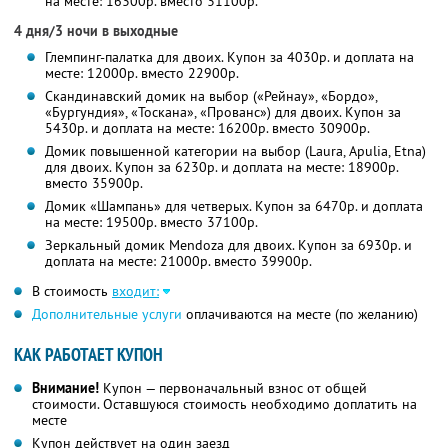
на месте: 16300р. вместо 31100р.
4 дня/3 ночи в выходные
Глемпинг-палатка для двоих. Купон за 4030р. и доплата на
месте: 12000р. вместо 22900р.
Скандинавский домик на выбор («Рейнау», «Бордо»,
«Бургундия», «Тоскана», «Прованс») для двоих. Купон за
5430р. и доплата на месте: 16200р. вместо 30900р.
Домик повышенной категории на выбор (Laura, Apulia, Etna)
для двоих. Купон за 6230р. и доплата на месте: 18900р.
вместо 35900р.
Домик «Шампань» для четверых. Купон за 6470р. и доплата
на месте: 19500р. вместо 37100р.
Зеркальный домик Mendoza для двоих. Купон за 6930р. и
доплата на месте: 21000р. вместо 39900р.
В стоимость
входит:
Дополнительные услуги
оплачиваются на месте (по желанию)
КАК РАБОТАЕТ КУПОН
Внимание!
Купон — первоначальный взнос от общей
стоимости. Оставшуюся стоимость необходимо доплатить на
месте
Купон действует на один заезд