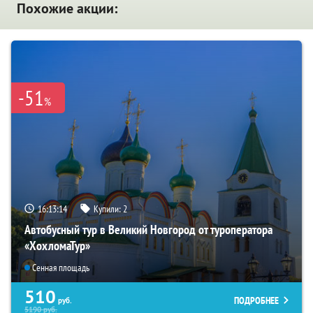
Похожие акции:
-51
%
16:13:12
Купили:
2
Автобусный тур в Великий Новгород от туроператора
«ХохломаТур»
Сенная площадь
510
ПОДРОБНЕЕ
руб.
5190
руб.