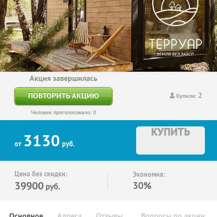
Акция завершилась
2
ПОВТОРИТЬ АКЦИЮ
Купили:
Человек проголосовало: 0
КУПИТЬ
3130
от
руб.
Цена без скидки:
Экономия:
39900
30%
руб.
Основное
Адреса
Отзывы
Вопросы по акции