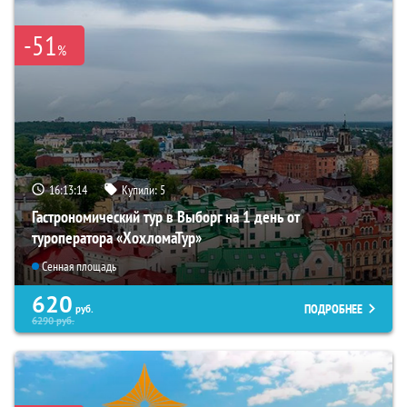
-51
%
16:13:12
Купили:
5
Гастрономический тур в Выборг на 1 день от
туроператора «ХохломаТур»
Сенная площадь
620
ПОДРОБНЕЕ
руб.
6290
руб.