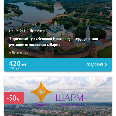
16:13:12
Купили:
22
1-дневный тур «Великий Новгород — сердце земли
русской» от компании «Шарм»
Достоевская
420
ПОДРОБНЕЕ
руб.
3300
руб.
-50
%