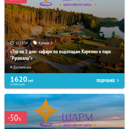
16:13:12
Купили:
6
«Тур на 2 дня: сафари по водопадам Карелии и парк
“Рускеала"»
Достоевская
1620
ПОДРОБНЕЕ
руб.
12900
руб.
-50
%