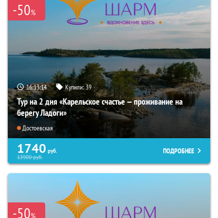
-50
%
16:13:12
Купили:
39
Тур на 2 дня «Карельское счастье — проживание на
берегу Ладоги»
Достоевская
1740
ПОДРОБНЕЕ
руб.
13900
руб.
-50
%