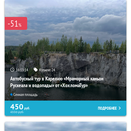
-51
%
16:13:12
Купили:
24
Автобусный тур в Карелию «Мраморный каньон
Рускеала и водопады» от «ХохломаТур»
Сенная площадь
450
ПОДРОБНЕЕ
руб.
4550
руб.