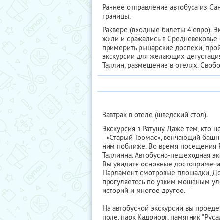
Раннее отправление автобуса из Са
границы.
Раквере (входные билеты 4 евро). Э
жили и сражались в Средневековье 
примерить рыцарские доспехи, пройт
экскурсии для желающих дегустация 
Таллин, размещение в отелях. Своб
Завтрак в отеле (шведский стол).
Экскурсия в Ратушу. Даже тем, кто 
- «Старый Тоомас», венчающий башн
ним поближе. Во время посещения Р
Таллинна. Автобусно-пешеходная экск
Вы увидите основные достопримечат
Парламент, смотровые площадки, До
прогуляетесь по узким мощёным ул
историй и многое другое.
На автобусной экскурсии вы проедет
поле, парк Кадриорг, памятник "Рус