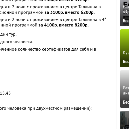
 дня и 2 ночи с проживанием в центре Таллинна в
Ра
«Э
урсионной программой
за 3100р. вместо 6200р.
дня и 2 ночи с проживанием в центре Таллинна в 4*
Бе
сионной программой
за 4100р. вместо 8200р.
дин тур.
одного человека.
ченное количество сертификатов для себя и в
Кур
Бе
Ра
-15.45
дне
Бе
ого человека при двухместном размещении):
Люб