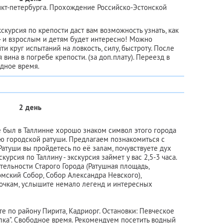
нкт-петербурга. Прохождение Российско-Эстонской
кскурсия по крепости даст вам возможность узнать, как
- и взрослым и детям будет интересно! Можно
и круг испытаний на ловкость, силу, быстроту. После
вина в погребе крепости. (за доп.плату). Переезд в
одное время.
2 день
не был в Таллинне хорошо знаком символ этого города
ю городской ратуши. Предлагаем познакомиться с
атуши вы пройдетесь по её залам, почувствуете дух
урсия по Таллину - экскурсия займет у вас 2,5-3 часа.
ельности Старого Города (Ратушная площадь,
мский Собор, Собор Александра Невского),
очкам, услышите немало легенд и интересных
е по району Пирита, Кадриорг. Остановки: Певческое
алка". Свободное время. Рекомендуем посетить водный