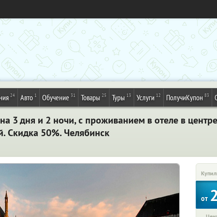
24
1
31
25
13
12
83
ния
Авто
Обучение
Товары
Туры
Услуги
ПолучиКупон
на 3 дня и 2 ночи, с проживанием в отеле в центр
. Скидка 50%. Челябинск
Купил
от
Цена