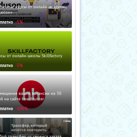
зличные курсы от онлайн-академии
дюсон»
сплатно
-5%
сы от онлайн-школы Skillfactory
сплатно
-5%
змещение вашей вакансии на 30
й на сайте HeadHunter
сплатно
-100%
ой трансфер от сервиса заказа