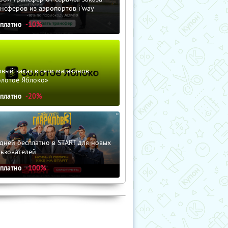
нсферов из аэропортов i'way
сплатно
-10%
вый заказ в сети магазинов
олотое Яблоко»
сплатно
-20%
дней бесплатно в START для новых
льзователей
сплатно
-100%