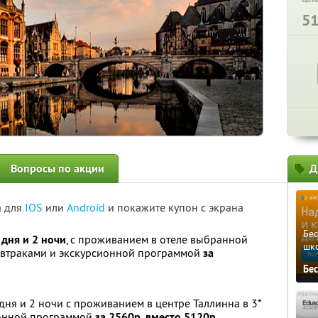
5
Вопросы по акции
Д
а для
IOS
или
Android
и покажите купон с экрана
Бе
 дня и 2 ночи
, с проживанием в отеле выбранной
шк
завтраками и экскурсионной программой
за
Бе
дня и 2 ночи с проживанием в центре Таллинна в 3*
сионной программой
за 2560р. вместо 5120р.