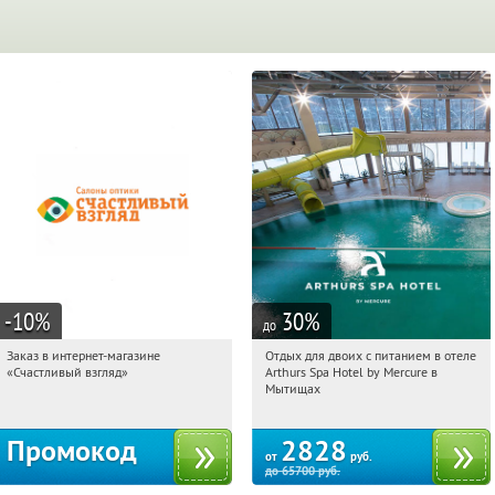
-10
%
30
%
до
Заказ в интернет-магазине
Отдых для двоих с питанием в отеле
01:13:08
Получи первым!
01:13:08
Купи первым!
«Счастливый взгляд»
Arthurs Spa Hotel by Mercure в
Россия
Московская обл., г. Мытищи, д.
Мытищах
Ларево, ул. Хвойная, стр. 26
Промокод
2828
от
руб.
до
65700
руб.