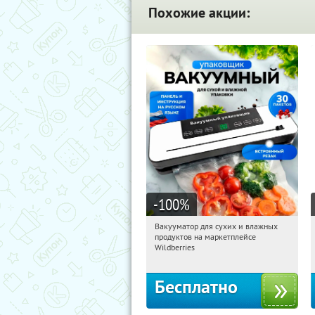
Похожие акции:
-100
%
Вакууматор для сухих и влажных
01:13:08
Получили:
180
продуктов на маркетплейсе
Россия
Wildberries
Бесплатно