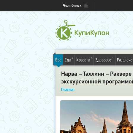
Челябинск
6
2
1
Все
Еда
Красота
Здоровье
Развлече
Нарва – Таллинн – Раквере 
экскурсионной программой
Главная