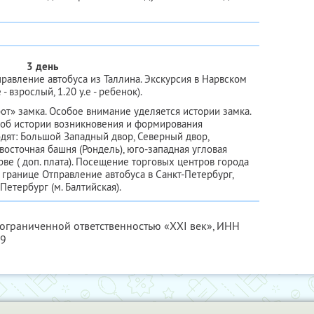
3 день
тправление автобуса из Таллина. Экскурсия в Нарвском
 - взрослый, 1.20 у.е - ребенок).
от» замка. Особое внимание уделяется истории замка.
 об истории возникновения и формирования
одят: Большой Западный двор, Северный двор,
восточная башня (Рондель), юго-западная угловая
ве ( доп. плата). Посещение торговых центров города
а границе Отправление автобуса в Санкт-Петербург,
Петербург (м. Балтийская).
 ограниченной ответственностью «XXI век»,
ИНН
69