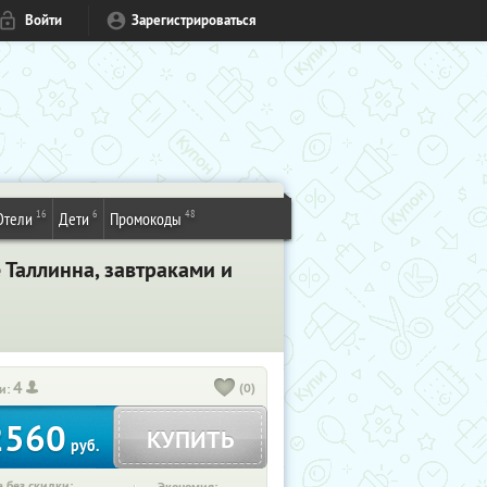
Войти
Зарегистрироваться
16
6
48
Отели
Дети
Промокоды
е Таллинна, завтраками и
4
(0)
и:
2560
КУПИТЬ
руб.
 без скидки: