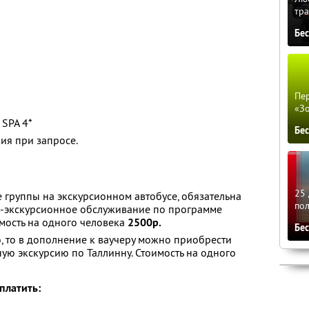
тра
Бе
Пер
«З
 SPA 4*
Бе
ия при запросе.
25 
ве группы на экскурсионном автобусе, обязательна
по
но-экскурсионное обслуживание по программе
мость на одного человека
2500р.
Бе
о, то в дополнение к ваучеру можно приобрести
ую экскурсию по Таллинну. Стоимость на одного
платить: