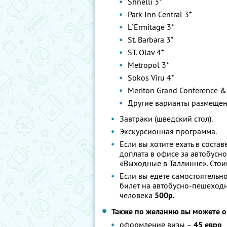
Shnelli 3*
Park Inn Central 3*
L`Ermitage 3*
St. Barbara 3*
ST. Olav 4*
Metropol 3*
Sokos Viru 4*
Meriton Grand Conference &
Другие варианты размещен
Завтраки (шведский стол).
Экскурсионная программа.
Если вы хотите ехать в соста
доплата в офисе за автобус
«Выходные в Таллинне». Стои
Если вы едете самостоятельн
билет на автобусно-пешеходн
человека
500р.
Также по желанию вы можете о
оформление визы –
45 евро