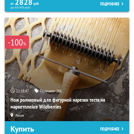
2828
ПОДРОБНЕЕ
от
руб.
до
65700
руб.
-100
%
12:18:46
Получили:
266
Нож роликовый для фигурной нарезки теста на
маркетплейсе Wildberries
Россия
Купить
ПОДРОБНЕЕ