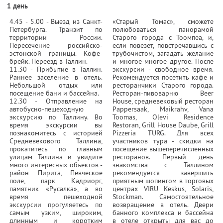
1 день
4.45 - 5.00 - Выезд из Санкт-
«Старый Томас», сможете
Петербурга. Транзит по
полюбоваться панорамой
территории России.
Старого города с Тоомпеа, и,
Пересечение российско-
если повезет, повстречавшись с
эстонской границы. Кофе-
трубочистом, загадать желание
брейк. Переезд в Таллин.
и многое-многое другое. После
11.30 - Прибытие в Таллин.
экскурсии - свободное время.
Раннее заселение в отель.
Рекомендуется посетить кафе и
Небольшой отдых или
ресторанчики Старого города.
посещение бани и бассейна.
Ресторан-пивоварню Beer
12.30 - Отправление на
House, средневековый ресторан
автобусно-пешеходную
Pappersaak, Maikrahv, Vana
экскурсию по Таллину. Во
Toomas, Olevi Residence
время экскурсии вы
Restoran, Grill House Daube, Grill
познакомитесь с историей
Pizzeria TURG. Для всех
Средневекового Таллина,
участников тура - скидки на
прокатитесь по главным
посещение вышеперечисленных
улицам Таллина и увидите
ресторанов. Первый день
много интересных объектов -
знакомства с Таллином
район Пирита, Певческое
рекомендуется завершить
поле, парк Кадриорг,
приятным шопингом в торговых
памятник «Русалка», а во
центрах VIRU Keskus, Solaris,
время пешеходной
Stockman. Самостоятельное
экскурсии прогуляетесь по
возвращение в отель. Двери
самым узким, широким,
банного комплекса и бассейна
длинным и коротким
в отеле открыты для вас до