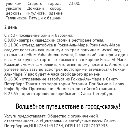
улочкам Старого города,
23.00.
увидите Домский собор,
церковь Нигулисте, здание
Таллинской Ратуши с башней
2 день
С 7.30 - посещение бани и бассейна.
С 8.00 - завтрак «шведский стол» в ресторане отеля.
В 11.00 - отъезд автобуса в Рокка-Аль-Маре. Рокка-Аль-Маре
следует посетить как минимум по трём причинам: музей под
открытым небом Vabaohumuuseumi, Таллинский зоопарк и один
из самых крупных торговых комплексов в Европе Rocca Al Mare.
Каждый сможет сам решить, что именно ему посетить. А может, и
успеете побывать во всех трёх достопримечательностях Рокка-
Аль-Маре. У вас будет 4 часа свободного времени.
В 16.00 - отправление автобуса из Рокка-Аль-Маре в Санкт-
Петербург. Транзит по территории Эстонии. Прибытие в Нарву.
Кофе-брейк. Прохождение Эстонско-российской границы.
В 23.55 - ориентировочное прибытие в Санкт-Петербург.
Волшебное путешествие в город-сказку!
Услуги предоставляет: Общество с ограниченной
ответственностью «Центральные автобусные кассы Санкт-
Петербурга»,
ИНН 7841451734
, ОГРН 1117847402936