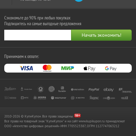
Сэкономьте до 90% при любых покупках
Подпишитесь на самые выгодные предложения
Принимаем к оплате:
2010-2026 © КупиКупон. Все права защищены.
Все права на товарный знак "КупиКупон" и на сайт www.kupikupon.ru принадлежат
OOO «Агентство цифровых решений» ИНН 7705523387, ОГРН 1127747063212