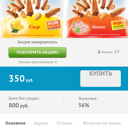
Акция завершилась
14
ПОВТОРИТЬ АКЦИЮ
Купили:
Человек проголосовало: 0
КУПИТЬ
350
руб.
Цена без скидки:
Экономия:
800
56%
руб.
Основное
Адреса
Отзывы
Вопросы по акции