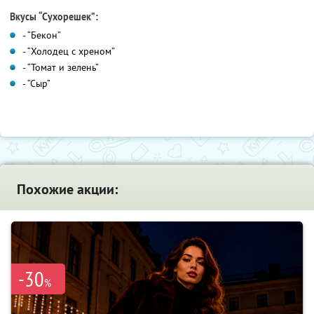
Вкусы “Сухорешек”:
- “Бекон”
- “Холодец с хреном”
- “Томат и зелень”
- “Сыр”
Похожие акции:
-30
%