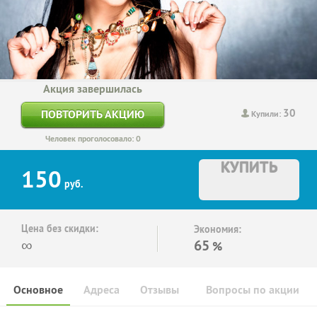
Акция завершилась
30
ПОВТОРИТЬ АКЦИЮ
Купили:
Человек проголосовало: 0
КУПИТЬ
150
руб.
Цена без скидки:
Экономия:
∞
65
%
Основное
Адреса
Отзывы
Вопросы по акции