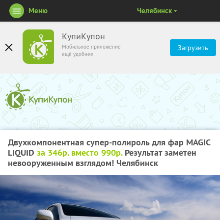
Меню
Челябинск
КупиКупон
Мобильное приложение
Загрузить
ещё удобнее
Двухкомпонентная супер-полироль для фар MAGIC
LIQUID
за 346р. вместо
990
р.
Результат заметен
невооруженным взглядом! Челябинск