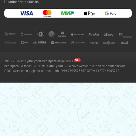
Принимаем к оплате:
2010-2026 © КупиКупон. Все права защищены.
Все права на товарный знак "КупиКупон" и на сайт www.kupikupon.ru принадлежат
OOO «Агентство цифровых решений» ИНН 7705523387, ОГРН 1127747063212