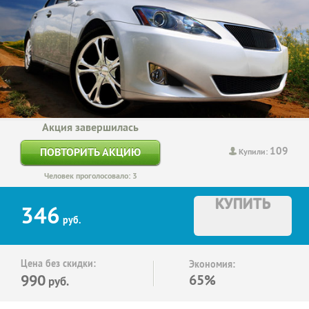
Акция завершилась
109
ПОВТОРИТЬ АКЦИЮ
Купили:
Человек проголосовало: 3
КУПИТЬ
346
руб.
Цена без скидки:
Экономия:
990
65%
руб.