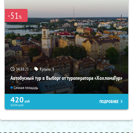
-51
%
14:33:22
Купили:
9
Автобусный тур в Выборг от туроператора «ХохломаТур»
Сенная площадь
420
ПОДРОБНЕЕ
руб.
4230
руб.