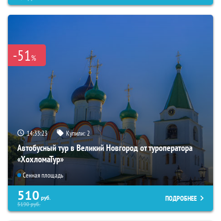
-51
%
14:33:22
Купили:
2
Автобусный тур в Великий Новгород от туроператора
«ХохломаТур»
Сенная площадь
510
ПОДРОБНЕЕ
руб.
5190
руб.