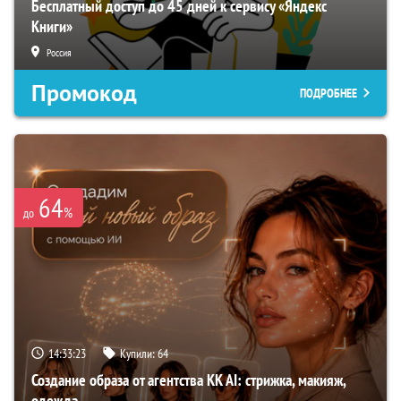
Бесплатный доступ до 45 дней к сервису «Яндекс
Книги»
Россия
Промокод
ПОДРОБНЕЕ
64
%
до
14:33:22
Купили:
64
Создание образа от агентства KK AI: стрижка, макияж,
одежда