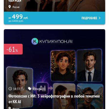
Россия
499
ПОДРОБНЕЕ
от
руб.
до
6400
руб.
-61
%
14:33:22
Купили:
81
Фотосессия с ИИ: 3 нейрофотографии в любой тематике
от KK AI
Россия