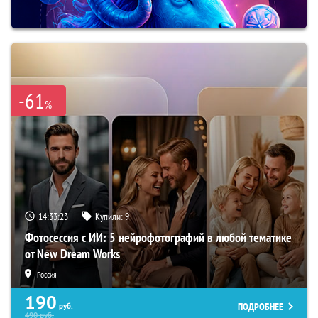
-61
%
14:33:22
Купили:
9
Фотосессия с ИИ: 5 нейрофотографий в любой тематике
от New Dream Works
Россия
190
ПОДРОБНЕЕ
руб.
490
руб.