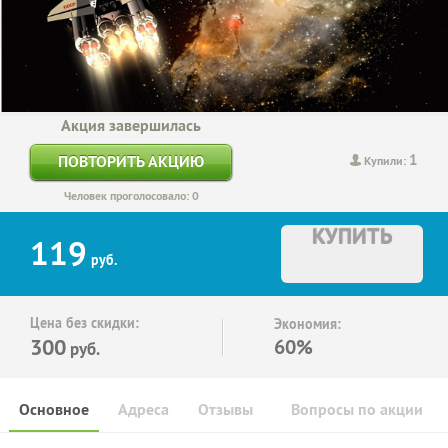
Акция завершилась
1
ПОВТОРИТЬ АКЦИЮ
Купили:
Человек проголосовало: 0
КУПИТЬ
119
руб.
Цена без скидки:
Экономия:
300
60%
руб.
Основное
Адреса
Отзывы
Вопросы по акции