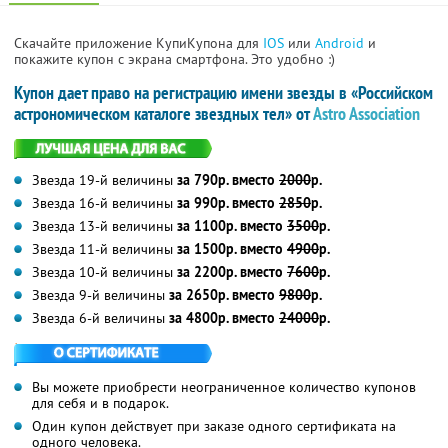
Скачайте приложение КупиКупона для
IOS
или
Android
и
покажите купон с экрана смартфона. Это удобно :)
Купон дает право на регистрацию имени звезды в «Российском
астрономическом каталоге звездных тел» от
Astro Association
Звезда 19-й величины
за 790р. вместо
2000
р.
Звезда 16-й величины
за 990р. вместо
2850
р.
Звезда 13-й величины
за 1100р. вместо
3500
р.
Звезда 11-й величины
за 1500р. вместо
4900
р.
Звезда 10-й величины
за 2200р. вместо
7600
р.
Звезда 9-й величины
за 2650р. вместо
9800
р.
Звезда 6-й величины
за 4800р. вместо
24000
р.
Вы можете приобрести неограниченное количество купонов
для себя и в подарок.
Один купон действует при заказе одного сертификата на
одного человека.