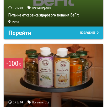
03:12:03
Получи первым!
Питание от сервиса здорового питания BeFit
Россия
Перейти
ПОДРОБНЕЕ
-100
%
03:12:03
Получили:
312