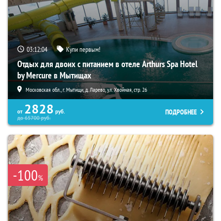
03:12:03
Купи первым!
Отдых для двоих с питанием в отеле Arthurs Spa Hotel
by Mercure в Мытищах
Московская обл., г. Мытищи, д. Ларево, ул. Хвойная, стр. 26
2828
ПОДРОБНЕЕ
от
руб.
до
65700
руб.
-100
%