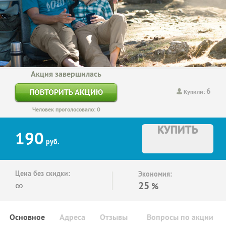
Акция завершилась
6
ПОВТОРИТЬ АКЦИЮ
Купили:
Человек проголосовало: 0
КУПИТЬ
190
руб.
Цена без скидки:
Экономия:
∞
25
%
Основное
Адреса
Отзывы
Вопросы по акции