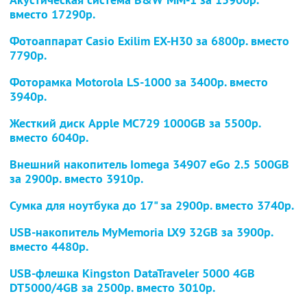
вместо 17290р.
Фотоаппарат Casio Exilim EX-H30
за 6800р. вместо
7790р.
Фоторамка Motorola LS-1000
за 3400р. вместо
3940р.
Жесткий диск Apple MC729 1000GB
за 5500р.
вместо 6040р.
Внешний накопитель Iomega 34907 eGo 2.5 500GB
за 2900р. вместо 3910р.
Сумка для ноутбука до 17"
за 2900р. вместо 3740р.
USB-накопитель MyMemoria LX9 32GB
за 3900р.
вместо 4480р.
USB-флешка Kingston DataTraveler 5000 4GB
DT5000/4GB
за 2500р. вместо
3010р.