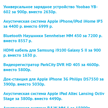
Универсальное зарядное устройство Yoobao YB-
602
за 900р. вместо 2630р.
Акустическая система Apple iPhone/iPod iHome IP3
за 4400 р. вместо 6999 р.
Bluetooth Наушники Sennheiser MM 450
за 7200 р.
вместо 8557 р.
HDMI кабель для Samsung i9100 Galaxy S II
за 900
р. вместо 1630 р.
Видеорегистратор ParkCity DVR HD 405
за 4600р.
вместо 5800р.
Док-станция для Apple iPhone 3G Philips DS7550
за
3900р. вместо 5030р.
Акустическая система Apple iPad Altec Lansing Octiv
Stage
за 3800р. вместо 4490р.
Акустическая система B&W MM-1
за 15900р.