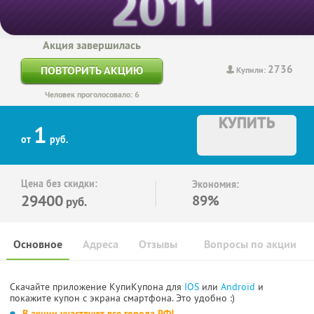
Акция завершилась
2736
ПОВТОРИТЬ АКЦИЮ
Купили:
Человек проголосовало: 6
КУПИТЬ
1
от
руб.
Цена без скидки:
Экономия:
29400
89%
руб.
Основное
Адреса
Отзывы
Вопросы по акции
Скачайте приложение КупиКупона для
IOS
или
Android
и
покажите купон с экрана смартфона. Это удобно :)
В акции участвуют все города РФ!