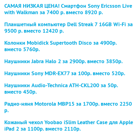
САМАЯ НИЗКАЯ ЦЕНА! Смартфон Sony Ericsson Live
with Walkman
за 7400 р. вместо 8920 р.
Планшетный компьютер Dell Streak 7 16GB Wi-Fi
за
9500 р. вместо 12420 р.
Колонки Mobidick Supertooth Disco
за 4900р.
вместо 5760р.
Наушники Jabra Halo 2
за 2900р. вместо 3850р.
Наушники Sony MDR-EX77
за 100р. вместо 520р.
Наушники Audio-Technica ATH-CKL200
за 50р.
вместо
450р.
Радио-няня Motorola MBP15
за 1700р. вместо 2250
р.
Кожаный чехол Yoobao iSlim Leather Case для Apple
iPad 2
за 1100р. вместо 2110р.