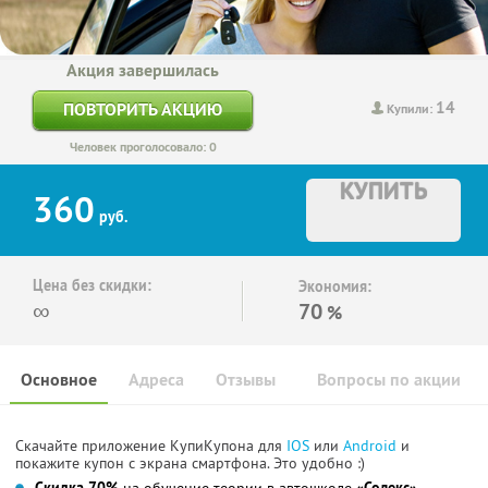
Акция завершилась
14
ПОВТОРИТЬ АКЦИЮ
Купили:
Человек проголосовало: 0
КУПИТЬ
360
руб.
Цена без скидки:
Экономия:
∞
70
%
Основное
Адреса
Отзывы
Вопросы по акции
Скачайте приложение КупиКупона для
IOS
или
Android
и
покажите купон с экрана смартфона. Это удобно :)
Скидка 70%
на обучение теории в автошколе
«Солекс»