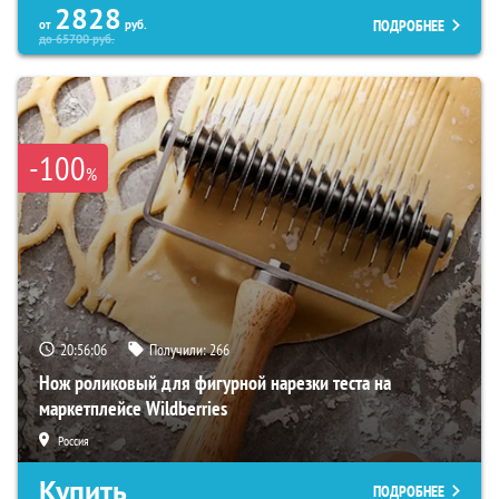
2828
ПОДРОБНЕЕ
от
руб.
до
65700
руб.
-100
%
20:56:05
Получили:
266
Нож роликовый для фигурной нарезки теста на
маркетплейсе Wildberries
Россия
Купить
ПОДРОБНЕЕ