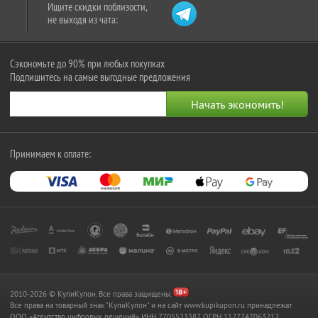
Ищите скидки поблизости,
не выходя из чата:
Сэкономьте до 90% при любых покупках
Подпишитесь на самые выгодные предложения
Принимаем к оплате:
2010-2026 © КупиКупон. Все права защищены.
Все права на товарный знак "КупиКупон" и на сайт www.kupikupon.ru принадлежат
OOO «Агентство цифровых решений» ИНН 7705523387, ОГРН 1127747063212