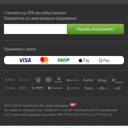
Сэкономьте до 90% при любых покупках
Подпишитесь на самые выгодные предложения
Принимаем к оплате:
2010-2026 © КупиКупон. Все права защищены.
Все права на товарный знак "КупиКупон" и на сайт www.kupikupon.ru принадлежат
OOO «Агентство цифровых решений» ИНН 7705523387, ОГРН 1127747063212