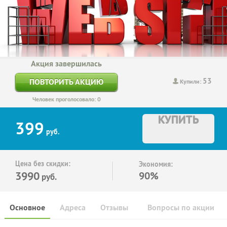
Акция завершилась
53
ПОВТОРИТЬ АКЦИЮ
Купили:
Человек проголосовало: 0
КУПИТЬ
399
руб.
Цена без скидки:
Экономия:
3990
90%
руб.
Основное
Адреса
Отзывы
Вопросы по акции