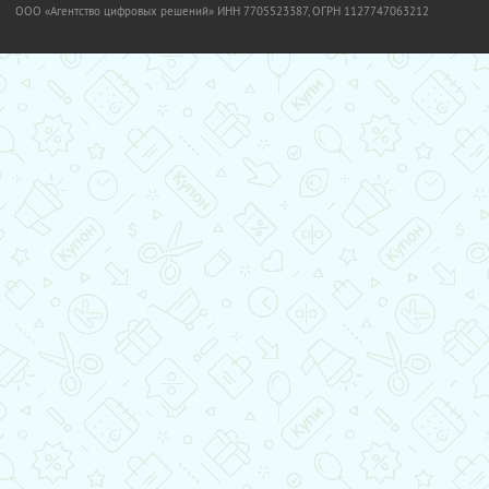
OOO «Агентство цифровых решений» ИНН 7705523387, ОГРН 1127747063212