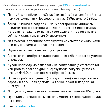
Скачайте приложение КупиКупона для
IOS
или
Android
и
покажите купон с экрана смартфона. Это удобно :)
Полный курс обучения «Создайте свой сайт и заработайте на
нём» от компании «Профессионал» за
399р
. вместо
3990р
.
Бонус!
3 книги в подарок. В этих электронных книгах вы
найдете много полезной и очень интересной информации,
которая поможет вам начать свое дело в интернете прямо
сейчас и стать успешным бизнесменом
Для участия в тренинге потребуются компьютер с колонками
или наушниками и доступ в интернет
Один купон действует на один тренинг
Вы можете приобрести один купон для себя и сколько угодно
в подарок
Купон необходимо отправить на почту admin@createsite.biz
или professional.ooo@bk.ru сразу после покупки, указав в
письме Ф.И.О. и телефон для обратной связи
После обработки данных (от 3 до 5 дней) вам будет выслан
пароль и логин для доступа на тренинг-сайт и подробная
инструкция
Доступ по одной ссылке возможен только с одного IP-адреса
Проходить тренинг пользователь может в любое удобное для
него время
Сайт:
createsite.biz