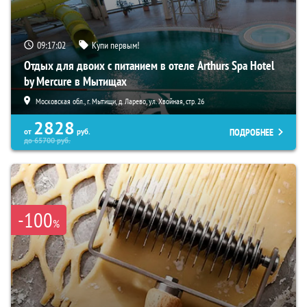
09:17:01
Купи первым!
Отдых для двоих с питанием в отеле Arthurs Spa Hotel
by Mercure в Мытищах
Московская обл., г. Мытищи, д. Ларево, ул. Хвойная, стр. 26
2828
ПОДРОБНЕЕ
от
руб.
до
65700
руб.
-100
%