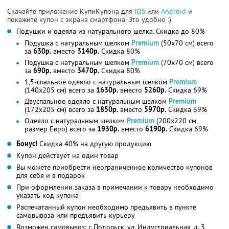
Скачайте приложение КупиКупона для
IOS
или
Android
и
покажите купон с экрана смартфона. Это удобно :)
Подушки и одеяла из натурального шелка. Скидка до 80%
Подушка с натуральным шелком
Premium
(50х70 см) всего
за
630р.
вместо
3140р.
Скидка 80%
Подушка с натуральным шелком
Premium
(70х70 см) всего
за
690р.
вместо
3470р.
Скидка 80%
1,5-спальное одеяло с натуральным шелком
Premium
(140х205 см) всего за
1630р.
вместо
5260р.
Скидка 69%
Двуспальное одеяло с натуральным шелком
Premium
(172х205 см) всего за
1850р.
вместо
5970р.
Скидка 69%
Одеяло с натуральным шелком
Premium
(200х220 см,
размер Евро) всего за
1930р.
вместо
6190р.
Скидка 69%
Бонус!
Скидка 40% на другую продукцию
Купон действует на один товар
Вы можете приобрести неограниченное количество купонов
для себя и в подарок
При оформлении заказа в примечании к товару необходимо
указать код купона
Распечатанный купон необходимо предъявить в пункте
самовывоза или предъявить курьеру
Возможен самовывоз: г. Подольск, ул. Индустриальная, д. 3