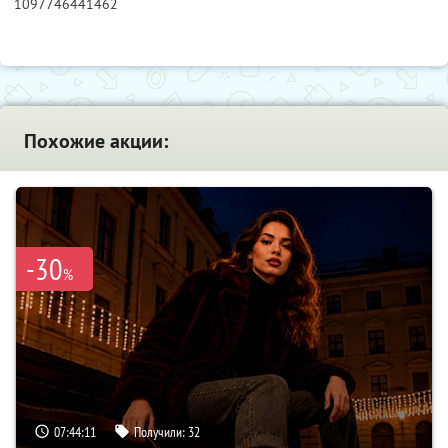
1097746441462
Похожие акции:
-30
%
07:44:10
Получили:
32