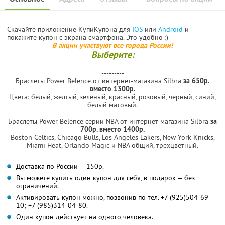
Скачайте приложение КупиКупона для
IOS
или
Android
и
покажите купон с экрана смартфона. Это удобно :)
В акции участвуют все города России!
Выберите:
---------
Браслеты Power Belence от интернет-магазина Silbra
за 650р.
вместо 1300р.
Цвета: белый, желтый, зеленый, красный, розовый, черный, синий,
белый матовый.
---------
Браслеты Power Belence серии NBA от интернет-магазина Silbra
за
700р. вместо 1400р.
Boston Celtics, Chicago Bulls, Los Angeles Lakers, New York Knicks,
Miami Heat, Orlando Magic и NBA общий, трёхцветный.
--------
Доставка по России — 150р.
Вы можете купить один купон для себя, в подарок — без
ограничений.
Активировать купон можно, позвонив по тел. +7 (925)504-69-
10; +7 (985)314-04-80.
Один купон действует на одного человека.