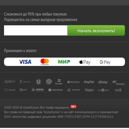
Сэкономьте до 90% при любых покупках
Подпишитесь на самые выгодные предложения
Принимаем к оплате:
2010-2026 © КупиКупон. Все права защищены.
Все права на товарный знак "КупиКупон" и на сайт www.kupikupon.ru принадлежат
OOO «Агентство цифровых решений» ИНН 7705523387, ОГРН 1127747063212