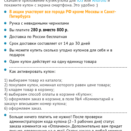
Скачайте приложение КупиКупона для
IOS
или
Android
и
покажите купон с экрана смартфона. Это удобно :)
В акции участвуют все города РФ кроме Москвы и Санкт-
Петербурга
Ручка с невидимыми чернилами
Вы платите
280 р. вместо 800 р.
Доставка по России бесплатная
Срок доставки составляет от 14 до 30 дней
Вы можете купить сколько угодно купонов для себя и в
подарок
Один купон действует на одну единицу товара
Как активировать купон:
1) выбираем товар из каталога;
2) покупаем купон, номинал которого равен цене товара;
3) кладем товар в корзину;
4) выбираем способ оплаты в корзине «Купон»;
5) оформляем заказ в корзине, в поле №4 «Комментарий к
заказу» вписываем номер купона;
6) оформляем заказ.
Больше ничего платить не нужно! После проверки
администратором кода купона (2–3 рабочих дня) статус
заказа изменится на «Оплачено». Дополнительно вам придет
письмо-оповещение на e-mail. Статус заказа в любой момент