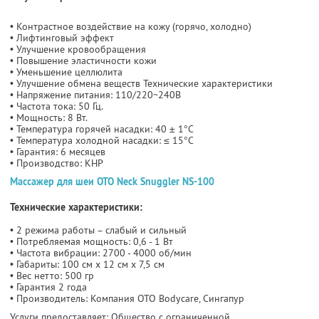
• Контрастное воздействие на кожу (горячо, холодно)
• Лифтинговый эффект
• Улучшение кровообращения
• Повышение эластичности кожи
• Уменьшение целлюлита
• Улучшение обмена веществ Технические характеристики
• Напряжение питания: 110/220~240В
• Частота тока: 50 Гц.
• Мощность: 8 Вт.
• Температура горячей насадки: 40 ± 1°C
• Температура холодной насадки: ≤ 15°C
• Гарантия: 6 месяцев
• Производство: КНР
Массажер для шеи OTO Neck Snuggler NS-100
Технические характеристики:
• 2 режима работы – слабый и сильный
• Потребляемая мощность: 0,6 - 1 Вт
• Частота вибрации: 2700 - 4000 об/мин
• Габариты: 100 см х 12 см х 7,5 см
• Вес нетто: 500 гр
• Гарантия 2 года
• Производитель: Компания OTO Bodycare, Сингапур
Услуги предоставляет: Общество с ограниченной