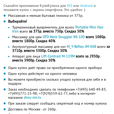
Скачайте приложение КупиКупона для
IOS
или
Android
и
покажите купон с экрана смартфона. Это удобно :)
Массажная и мелкая бытовая техника от 375р.
Выбирайте!
Турмалиновый выпрямитель для волос
Portable Mini Hair
Iron
всего
за 375р. вместо 750р. Скидка 50%
Массажер для шеи
OTO Neck Snuggler NS-100
всего 1080р.
вместо 1800р. Скидка 40%
Акупунктурный массажер для ног
М_Y-Reflex JM-06B
всего
за
3710р. вместо 5300р. Скидка 30%
Аппарат для лица
Lift-Contrast M-119M
всего за 2950р.
вместо 5900р. Скидка 50%
Один купон даёт право на приобретение одного прибора
Один купон действует на одного человека
Вы можете приобрести сколько угодно купонов для себя и в
подарок
Заказ необходимо сделать по телефонам +7(495) 640-49-83;
+7(495)771-15-98; +7(929)559-62-77, либо в интернет-
магазине
shou-sin.ru
При заказе следует сообщать секретный код и номер купона
Доставка по Москве - от 260р.