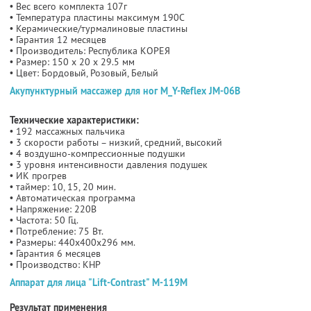
• Вес всего комплекта 107г
• Температура пластины максимум 190С
• Керамические/турмалиновые пластины
• Гарантия 12 месяцев
• Производитель: Республика КОРЕЯ
• Размер: 150 x 20 x 29.5 мм
• Цвет: Бордовый, Розовый, Белый
Акупунктурный массажер для ног М_Y-Reflex JM-06B
Технические характеристики:
• 192 массажных пальчика
• 3 скорости работы – низкий, средний, высокий
• 4 воздушно-компрессионные подушки
• 3 уровня интенсивности давления подушек
• ИК прогрев
• таймер: 10, 15, 20 мин.
• Автоматическая программа
• Напряжение: 220В
• Частота: 50 Гц.
• Потребление: 75 Вт.
• Размеры: 440х400х296 мм.
• Гарантия 6 месяцев
• Производство: КНР
Аппарат для лица "Lift-Contrast" M-119M
Результат применения