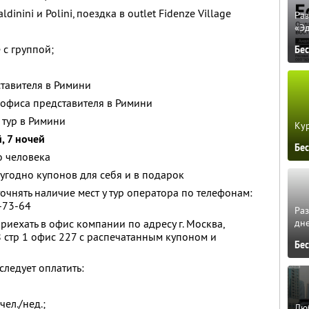
inini и Polini, поездка в outlet Fidenze Village
Ра
«Э
с группой;
Бе
ставителя в Римини
 офиса представителя в Римини
 тур в Римини
Кур
, 7 ночей
Бе
о человека
угодно купонов для себя и в подарок
чнять наличие мест у тур оператора по телефонам:
7-73-64
Ра
дне
риехать в офис компании по адресу г. Москва,
8 стр 1 офис 227 с распечатанным купоном и
Бе
следует оплатить:
с чел./нед.;
Люб