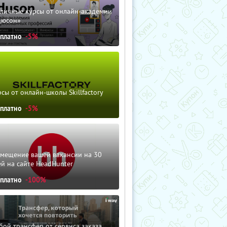
зличные курсы от онлайн-академии
дюсон»
сплатно
-5%
сы от онлайн-школы Skillfactory
сплатно
-5%
змещение вашей вакансии на 30
й на сайте HeadHunter
сплатно
-100%
ой трансфер от сервиса заказа