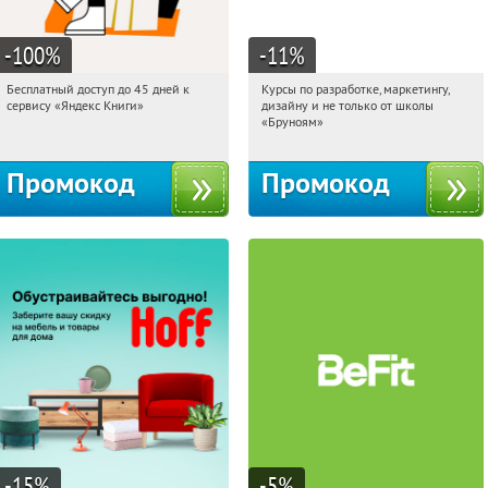
-100
%
-11
%
Бесплатный доступ до 45 дней к
Курсы по разработке, маркетингу,
09:31:53
Получи первым!
09:31:53
Получи первым!
сервису «Яндекс Книги»
дизайну и не только от школы
Россия
Россия
«Бруноям»
Промокод
Промокод
-15
%
-5
%