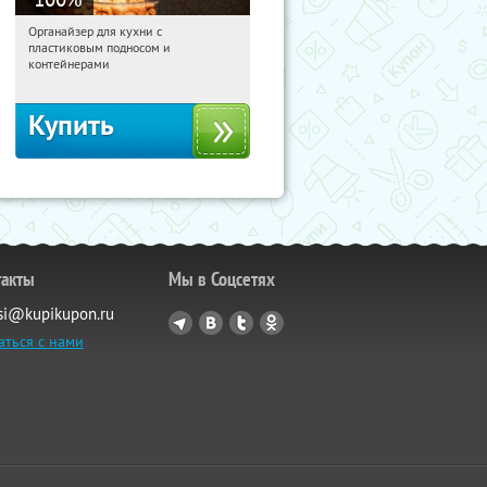
Органайзер для кухни с
09:31:53
Получили:
312
пластиковым подносом и
Россия
контейнерами
Купить
такты
Мы в Соцсетях
si@kupikupon.ru
аться с нами