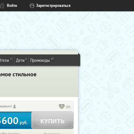
Войти
Зарегистрироваться
17
6
49
Отели
Дети
Промокоды
амое стильное
первым!
(0)
5600
КУПИТЬ
руб.
 без скидки: