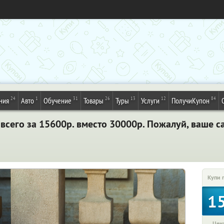
24
1
31
26
13
12
84
ния
Авто
Обучение
Товары
Туры
Услуги
ПолучиКупон
 всего за 15600р. вместо 30000р. Пожалуй, ваше с
Купи 
1
Цена