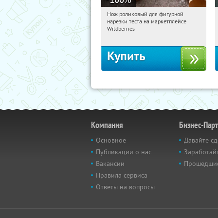
Нож роликовый для фигурной
09:31:53
Получили:
266
нарезки теста на маркетплейсе
Россия
Wildberries
Купить
Компания
Бизнес-Пар
Основное
Давайте сд
Публикации о нас
Заработайт
Вакансии
Прошедши
Правила сервиса
Ответы на вопросы