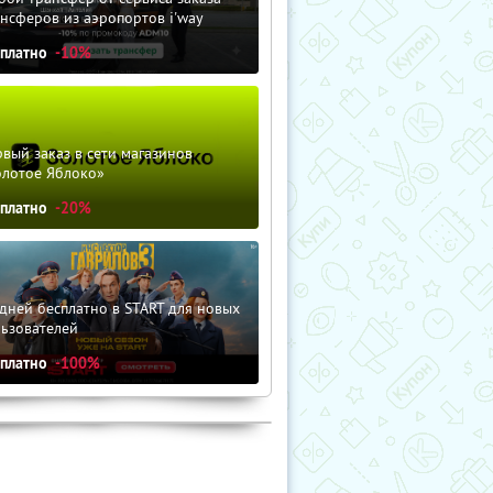
нсферов из аэропортов i'way
сплатно
-10%
вый заказ в сети магазинов
олотое Яблоко»
сплатно
-20%
дней бесплатно в START для новых
льзователей
сплатно
-100%