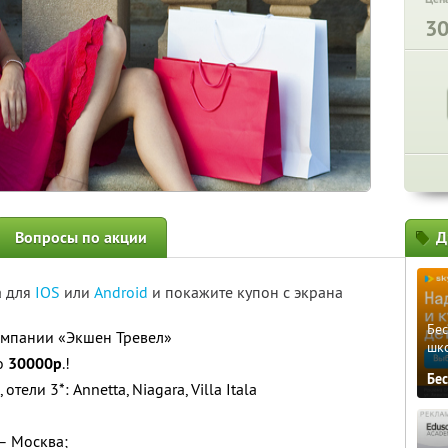
3
Вопросы по акции
Д
а для
IOS
или
Android
и покажите купон с экрана
Бе
компании «Экшен Тревел»
шк
то
30000р
.!
Бе
), отели 3*: Annetta, Niagara, Villa Itala
– Москва;