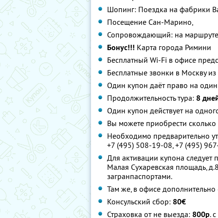
Шопинг: Поездка на фабрики Bald
Посещение Сан-Марино,
Сопровождающий: на маршруте 
Бонус!!!
Карта города Римини
Бесплатный Wi-Fi в офисе пред
Бесплатные звонки в Москву из
Один купон даёт право на один
Продолжительность тура:
8 дней
Один купон действует на одног
Вы можете приобрести сколько 
Необходимо предварительно уто
+7 (495) 508-19-08, +7 (495) 96
Для активации купона следует п
Малая Сухаревская площадь, д.
загранпаспортами.
Там же, в офисе дополнительно 
Консульский сбор:
80€
Страховка от не выезда:
800р
. 