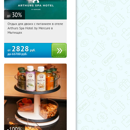
30
%
до
Отдых для двоих с питанием в отеле
09:31:53
Купи первым!
Arthurs Spa Hotel by Mercure в
Московская обл., г. Мытищи, д.
Мытищах
Ларево, ул. Хвойная, стр. 26
2828
от
руб.
до
65700
руб.
-100
%