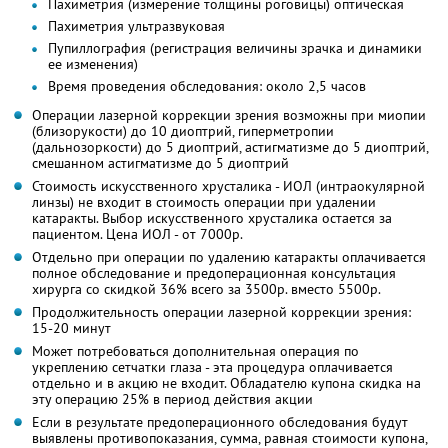
Пахиметрия (измерение толщины роговицы) оптическая
Пахиметрия ультразвуковая
Пупиллография (регистрация величины зрачка и динамики
ее изменения)
Время проведения обследования: около 2,5 часов
Операции лазерной коррекции зрения возможны при миопии
(близорукости) до 10 диоптрий, гиперметропии
(дальнозоркости) до 5 диоптрий, астигматизме до 5 диоптрий,
смешанном астигматизме до 5 диоптрий
Стоимость искусственного хрусталика - ИОЛ (интраокулярной
линзы) не входит в стоимость операции при удалении
катаракты. Выбор искусственного хрусталика остается за
пациентом. Цена ИОЛ - от 7000р.
Отдельно при операции по удалению катаракты оплачивается
полное обследование и предоперационная консультация
хирурга со скидкой 36% всего за 3500р. вместо 5500р.
Продолжительность операции лазерной коррекции зрения:
15-20 минут
Может потребоваться дополнительная операция по
укреплению сетчатки глаза - эта процедура оплачивается
отдельно и в акцию не входит. Обладателю купона скидка на
эту операцию 25% в период действия акции
Если в результате предоперационного обследования будут
выявлены противопоказания, сумма, равная стоимости купона,