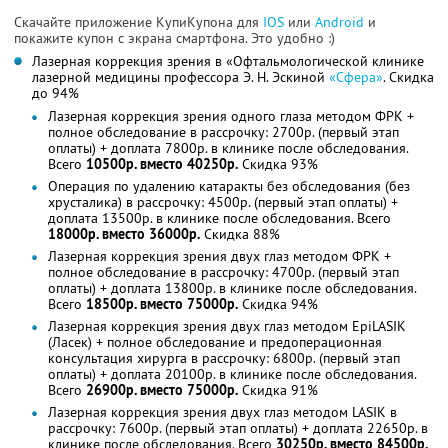
Скачайте приложение КупиКупона для
IOS
или
Android
и
покажите купон с экрана смартфона. Это удобно :)
Лазерная коррекция зрения в «Офтальмологической клинике
лазерной медицины профессора Э. Н. Эскиной
«Сфера»
. Скидка
до 94%
Лазерная коррекция зрения одного глаза методом ФРК +
полное обследование в рассрочку: 2700р. (первый этап
оплаты) + доплата 7800р. в клинике после обследования.
Всего
10500р. вместо 40250р.
Скидка 93%
Операция по удалению катаракты без обследования (без
хрусталика) в рассрочку: 4500р. (первый этап оплаты) +
доплата 13500р. в клинике после обследования. Всего
18000р. вместо 36000р.
Скидка 88%
Лазерная коррекция зрения двух глаз методом ФРК +
полное обследование в рассрочку: 4700р. (первый этап
оплаты) + доплата 13800р. в клинике после обследования.
Всего
18500р. вместо 75000р.
Скидка 94%
Лазерная коррекция зрения двух глаз методом EpiLASIK
(Ласек) + полное обследование и предоперационная
консультация хирурга в рассрочку: 6800р. (первый этап
оплаты) + доплата 20100р. в клинике после обследования.
Всего
26900р. вместо 75000р.
Скидка 91%
Лазерная коррекция зрения двух глаз методом LASIK в
рассрочку: 7600р. (первый этап оплаты) + доплата 22650р. в
клинике после обследования. Всего
30250р. вместо 84500р.