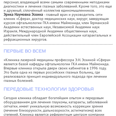
персонал, владеющий всеми самыми современными методиками
диагностики и лечения глазных заболеваний. Кроме того, это еще
и дружный, сплочённый коллектив единомышленников.
Эрика Наумовна Эскина
- главный врач и руководитель сети
клиник «Сфера», доктор медицинских наук, хирург, заведующая
курсом офтальмологии ГКА имени Маймонида, член Германской
Академии естественных наук, Независимой Академии наук
Израиля, Международной Академии общественных наук,
действительный член Европейской Ассоциации катарактальных и
рефракционных хирургов.
ПЕРВЫЕ ВО ВСЕМ
«Клиника лазерной медицины профессора Э.Н. Эскиной «Сфера»
является базой кафедры офтальмологии ГКА имени Маймонида.
Впервые клиника открыла двери своих кабинетов в 1996 году.
Это была одна из первых российских глазных больниц, где
реализовался принцип индивидуального подхода при лечении
глазных болезней.
ПЕРЕДОВЫЕ ТЕХНОЛОГИИ ЗДОРОВЬЯ
Сегодня клиника обладает богатейшим опытом и передовым
оборудованием для лечения глаукомы, катаракты, заболеваний
сетчатки, имеет уникальную возможность коррекции зрения
(лечение близорукости, дальнозоркости, астигматизма) всех
степеней. Клиника является референтным центром компании