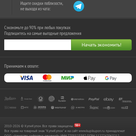
Ищите скидки поблизости,
не выходя из чата:
Сэкономьте до 90% при любых покупках
Подпишитесь на самые выгодные предложения
Принимаем к оплате:
2010-2026 © КупиКупон. Все права защищены.
Все права на товарный знак "КупиКупон" и на сайт www.kupikupon.ru принадлежат
OOO «Агентство цифровых решений» ИНН 7705523387, ОГРН 1127747063212