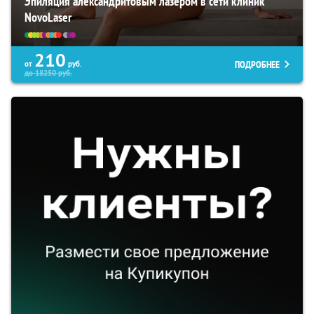
Эпиляция александритовым лазером в сети клиник
NovoLaser
210
ПОДРОБНЕЕ
от
руб.
до
18250
руб.