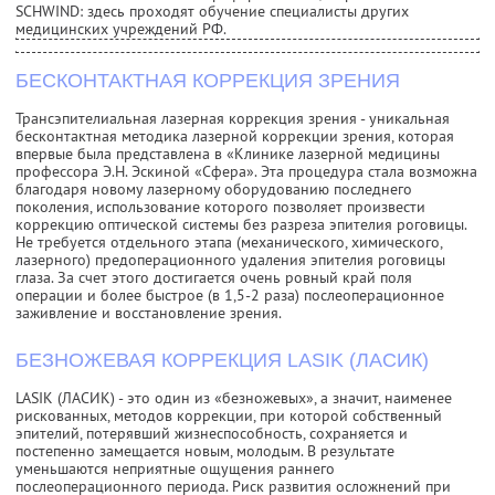
SCHWIND: здесь проходят обучение специалисты других
медицинских учреждений РФ.
БЕСКОНТАКТНАЯ КОРРЕКЦИЯ ЗРЕНИЯ
Трансэпителиальная лазерная коррекция зрения - уникальная
бесконтактная методика лазерной коррекции зрения, которая
впервые была представлена в «Клинике лазерной медицины
профессора Э.Н. Эскиной «Сфера». Эта процедура стала возможна
благодаря новому лазерному оборудованию последнего
поколения, использование которого позволяет произвести
коррекцию оптической системы без разреза эпителия роговицы.
Не требуется отдельного этапа (механического, химического,
лазерного) предоперационного удаления эпителия роговицы
глаза. За счет этого достигается очень ровный край поля
операции и более быстрое (в 1,5-2 раза) послеоперационное
заживление и восстановление зрения.
БЕЗНОЖЕВАЯ КОРРЕКЦИЯ LASIK (ЛАСИК)
LASIK (ЛАСИК) - это один из «безножевых», а значит, наименее
рискованных, методов коррекции, при которой собственный
эпителий, потерявший жизнеспособность, сохраняется и
постепенно замещается новым, молодым. В результате
уменьшаются неприятные ощущения раннего
послеоперационного периода. Риск развития осложнений при