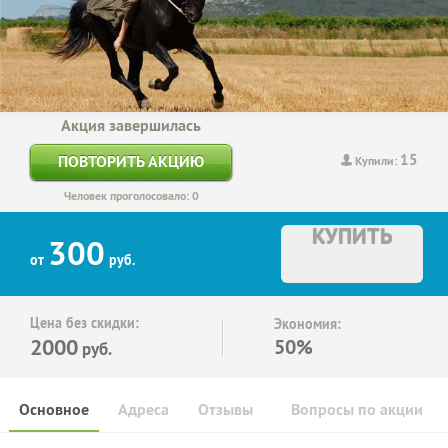
Акция завершилась
15
ПОВТОРИТЬ АКЦИЮ
Купили:
Человек проголосовало: 0
КУПИТЬ
300
от
руб.
Цена без скидки:
Экономия:
2000
50%
руб.
Основное
Адреса
Отзывы
Вопросы по акции