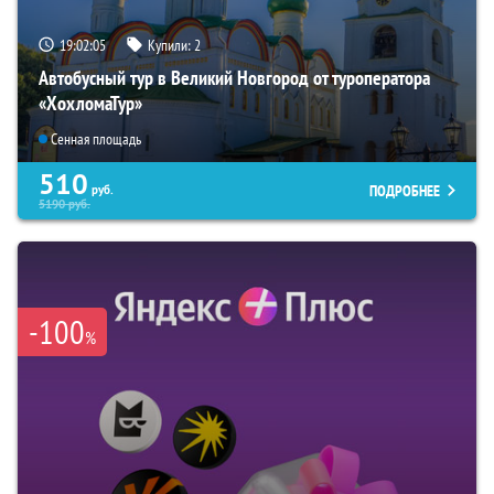
19:02:04
Купили:
2
Автобусный тур в Великий Новгород от туроператора
«ХохломаТур»
Сенная площадь
510
ПОДРОБНЕЕ
руб.
5190
руб.
-100
%