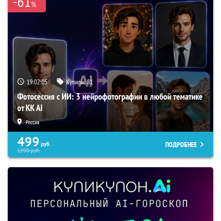
-61
%
19:02:04
Купили:
81
Фотосессия с ИИ: 3 нейрофотографии в любой тематике
от KK AI
Россия
499
ПОДРОБНЕЕ
руб.
1290
руб.