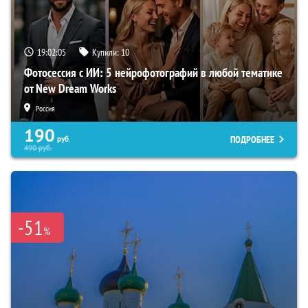
19:02:04
Купили:
10
Фотосессия с ИИ: 5 нейрофотографий в любой тематике
от New Dream Works
Россия
190
ПОДРОБНЕЕ
руб.
490
руб.
-51
%