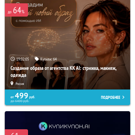
64
%
до
19:02:04
Купили:
64
Создание образа от агентства KK AI: стрижка, макияж,
одежда
Россия
499
ПОДРОБНЕЕ
от
руб.
до
6400
руб.