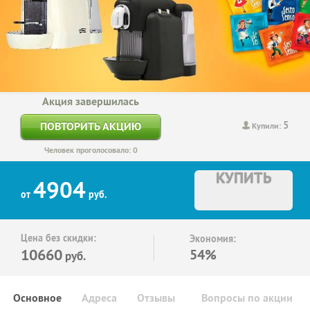
Акция завершилась
5
ПОВТОРИТЬ АКЦИЮ
Купили:
Человек проголосовало: 0
КУПИТЬ
4904
от
руб.
Цена без скидки:
Экономия:
10660
54%
руб.
Основное
Адреса
Отзывы
Вопросы по акции