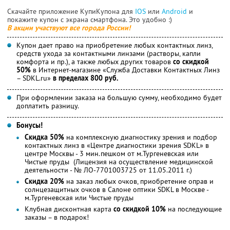
Скачайте приложение КупиКупона для
IOS
или
Android
и
покажите купон с экрана смартфона. Это удобно :)
В акции участвуют все города России!
Купон дает право на приобретение любых контактных линз,
средств ухода за контактными линзами (растворы, капли
комфорта и пр.), а также любых других товаров
со скидкой
50%
в Интернет-магазине «Служба Доставки Контактных Линз
– SDKL.ru»
в пределах 800 руб.
При оформлении заказа на большую сумму, необходимо будет
доплатить разницу.
Бонусы!
Скидка 50%
на комплексную диагностику зрения и подбор
контактных линз в «Центре диагностики зрения SDKL» в
центре Москвы - 3 мин.пешком от м.Тургеневская или
Чистые пруды (Лицензия на осуществление медицинской
деятельности - № ЛО-7701003725 от 11.05.2011 г.)
Скидка 20%
на заказ любых очков, приобретение оправ и
солнцезащитных очков в Салоне оптики SDKL в Москве -
м.Тургеневская или Чистые пруды
Клубная дисконтная карта
со скидкой 10%
на последующие
заказы – в подарок!