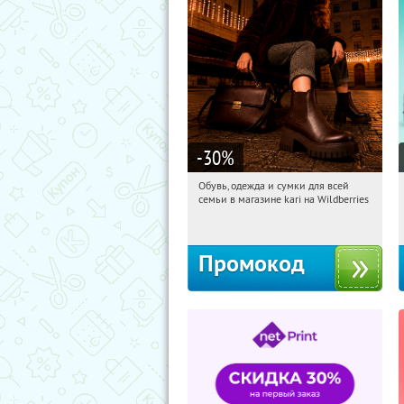
-30
%
Обувь, одежда и сумки для всей
12:01:37
Получили:
32
семьи в магазине kari на Wildberries
Россия
Промокод