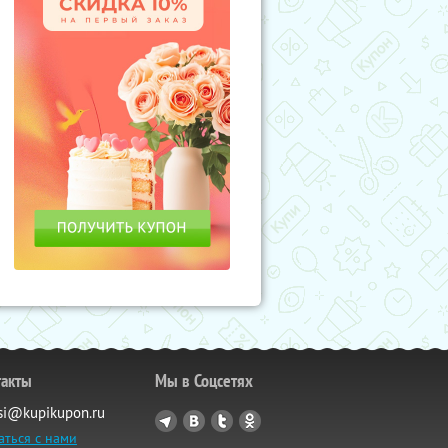
такты
Мы в Соцсетях
si@kupikupon.ru
аться с нами