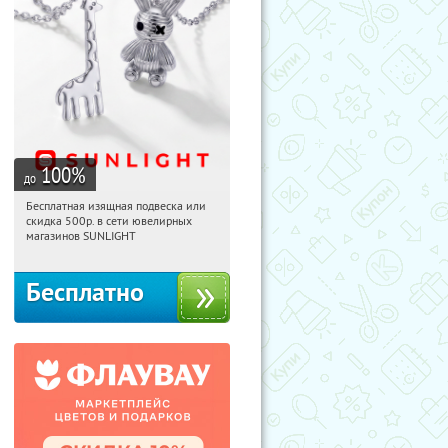
100
%
до
Бесплатная изящная подвеска или
12:01:37
Получили:
74
скидка 500р. в сети ювелирных
Россия
магазинов SUNLIGHT
Бесплатно