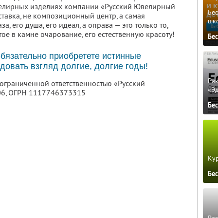
велирных изделиях компании «Русский Ювелирный
Бе
тавка, не композиционный центр, а самая
шк
, его душа, его идеал, а оправа — это только то,
тое в камне очарование, его естественную красоту!
Бе
бязательно приобретете истинные
довать взгляд долгие, долгие годы!
Ра
 ограниченной ответственностью «Русский
«Э
06
, ОГРН 1117746373315
Бе
Кур
Бе