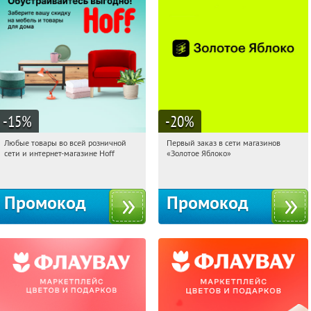
-15
%
-20
%
Любые товары во всей розничной
Первый заказ в сети магазинов
12:01:37
Получили:
83
12:01:37
Получи первым!
сети и интернет-магазине Hoff
«Золотое Яблоко»
Москва, 1-й Волоколамский проезд,
Россия
10с1
Промокод
Промокод