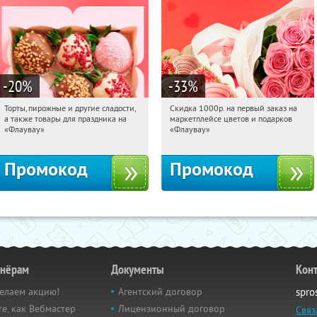
-20
%
-33
%
Торты, пирожные и другие сладости,
Скидка 1000р. на первый заказ на
12:01:37
Получили:
6
12:01:37
Получили:
18
а также товары для праздника на
маркетплейсе цветов и подарков
Россия
Россия
«Флаувау»
«Флаувау»
Промокод
Промокод
тнёрам
Документы
Кон
елаем акцию!
Агентский договор
spro
е, как Вебмастер
Лицензионный договор
Связ