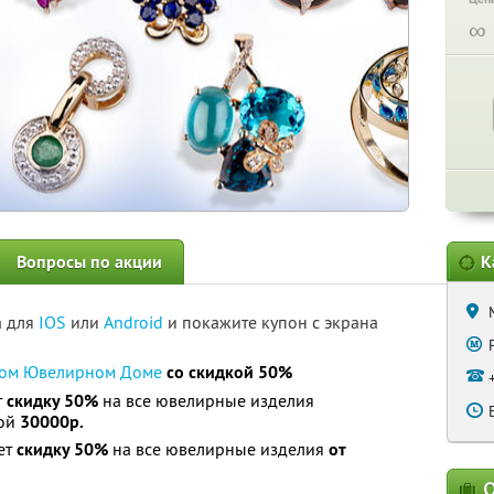
∞
Вопросы по акции
К
а для
IOS
или
Android
и покажите купон с экрана
ком Ювелирном Доме
со скидкой 50%
т
скидку 50%
на все ювелирные изделия
ной
30000р.
ет
скидку 50%
на все ювелирные изделия
от
О