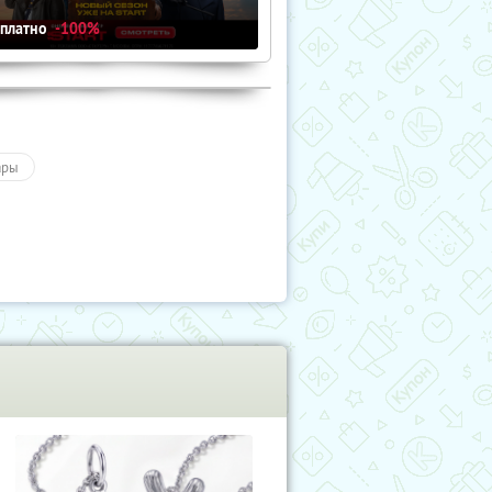
сплатно
-100%
ары