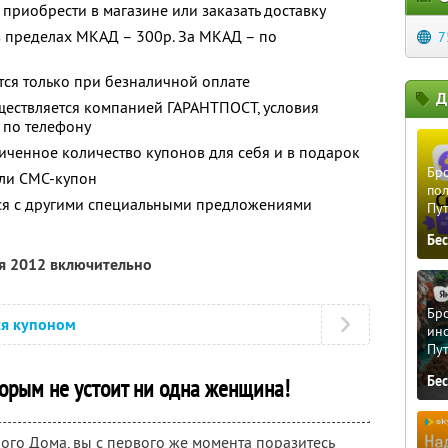
приобрести в магазине или заказать доставку
в пределах МКАД – 300р. За МКАД – по
7
ся только при безналичной оплате
Д
ществляется компанией ГАРАНТПОСТ, условия
 по телефону
ченное количество купонов для себя и в подарок
Бро
ли СМС-купон
пол
тся с другими специальными предложениями
Пу
Бе
ря 2012 включительно
Бро
ся купоном
ино
Пу
Бе
торым не устоит ни одна женщина!
ого Дома, вы с первого же момента поразитесь