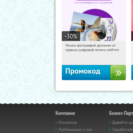
-30
%
Печать фотографий, фотокниг от
12:01:37
Получили:
4
сервиса цифровой печати netPrint
Россия
Промокод
Компания
Бизнес-Пар
Основное
Давайте сд
Публикации о нас
Заработайт