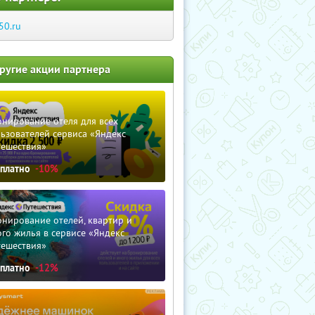
50.ru
ругие акции партнера
нирование отеля для всех
ьзователей сервиса «Яндекс
тешествия»
сплатно
-10%
нирование отелей, квартир и
го жилья в сервисе «Яндекс
тешествия»
сплатно
-12%