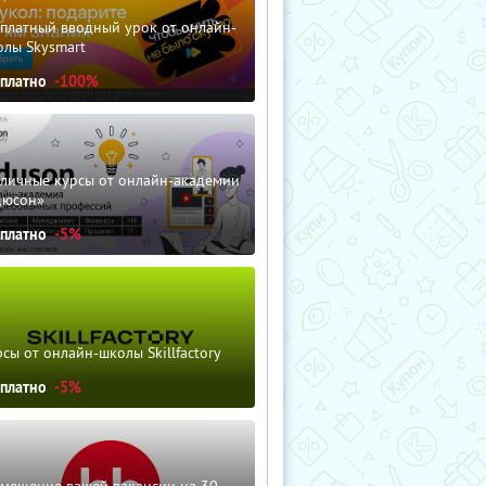
сплатный вводный урок от онлайн-
олы Skysmart
сплатно
-100%
зличные курсы от онлайн-академии
дюсон»
сплатно
-5%
сы от онлайн-школы Skillfactory
сплатно
-5%