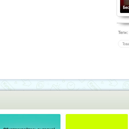
Бе
Теги:
Тов