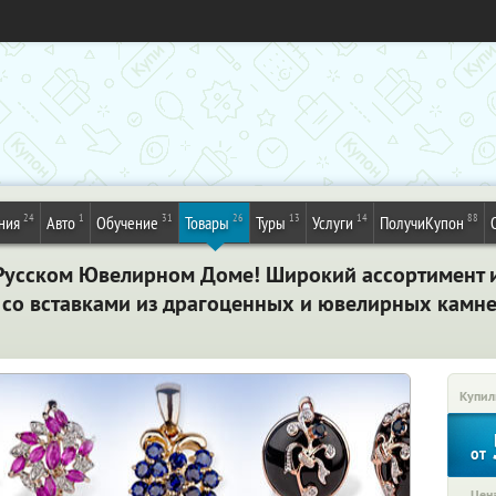
24
1
31
26
13
14
88
ния
Авто
Обучение
Товары
Туры
Услуги
ПолучиКупон
Русском Ювелирном Доме! Широкий ассортимент из
в со вставками из драгоценных и ювелирных камн
Купил
от
Цена