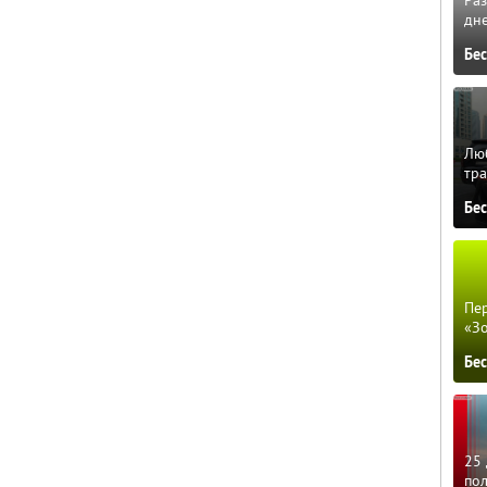
Ра
дне
Бе
Люб
тра
Бе
Пер
«З
Бе
25 
по