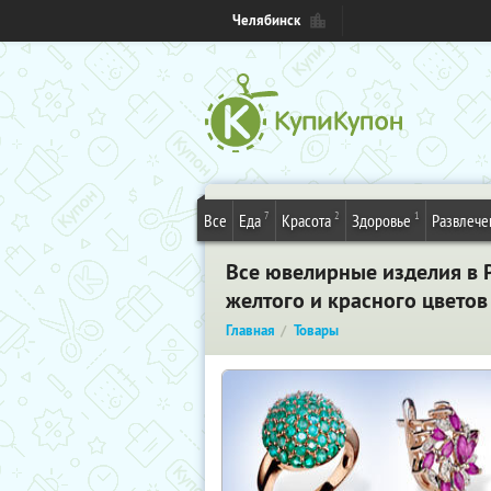
Челябинск
7
2
1
Все
Еда
Красота
Здоровье
Развлече
Все ювелирные изделия в 
желтого и красного цвето
Главная
Товары