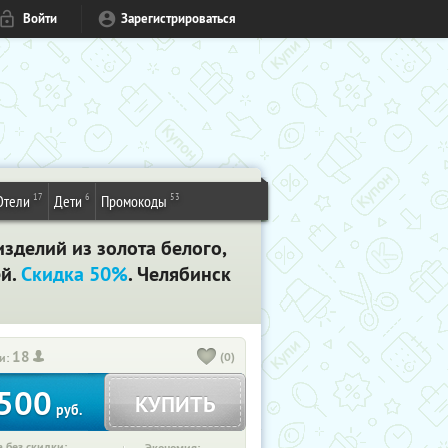
Войти
Зарегистрироваться
17
6
53
Отели
Дети
Промокоды
делий из золота белого,
ей.
Скидка 50%
. Челябинск
18
(0)
и:
500
КУПИТЬ
руб.
 без скидки: