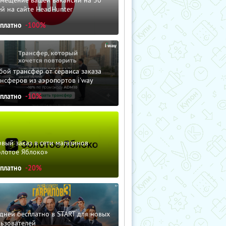
змещение вашей вакансии на 30
й на сайте HeadHunter
сплатно
-100%
ой трансфер от сервиса заказа
нсферов из аэропортов i'way
сплатно
-10%
вый заказ в сети магазинов
олотое Яблоко»
сплатно
-20%
дней бесплатно в START для новых
льзователей