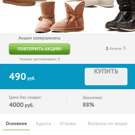
Акция завершилась
5
ПОВТОРИТЬ АКЦИЮ
Купили:
Человек проголосовало: 0
КУПИТЬ
490
руб.
Цена без скидки:
Экономия:
4000
88%
руб.
Основное
Адреса
Отзывы
Вопросы по акции