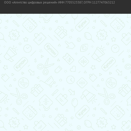
OOO «Агентство цифровых решений» ИНН 7705523387, ОГРН 1127747063212