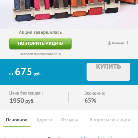
Акция завершилась
1
ПОВТОРИТЬ АКЦИЮ
Купили:
Человек проголосовало: 0
КУПИТЬ
675
от
руб.
Цена без скидки:
Экономия:
1950
65%
руб.
Основное
Адреса
Отзывы
Вопросы по акции