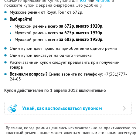
Скачайте приложение КупиКупона для
IOS
или
Android
и
покажите купон с экрана смартфона. Это удобно :)
Мужские ремни от Royal Tour от 672р.
Выбирайте!
Мужской ремень всего
за 672р. вместо 1920р.
Мужской ремень всего
за 675р. вместо 1930р.
Мужской ремень всего
за 682р. вместо 1950р.
Один купон даёт право на приобретение одного ремня
Один купон действует на одного человека
Распечатанный купон следует предъявить при получении
товара
Возникли вопросы?
Смело звоните по телефону: +7(351)777-
24-63
Купон действителен по 1 апреля 2012 включительно
Узнай, как воспользоваться купоном
Времена, когда ремни ценились исключительно за практическую по
классный ремень ныне может являться главным стильным аксессуа