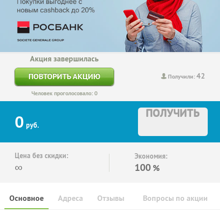
Акция завершилась
42
ПОВТОРИТЬ АКЦИЮ
Получили:
Человек проголосовало: 0
ПОЛУЧИТЬ
0
руб.
Цена без скидки:
Экономия:
∞
100
%
Основное
Адреса
Отзывы
Вопросы по акции