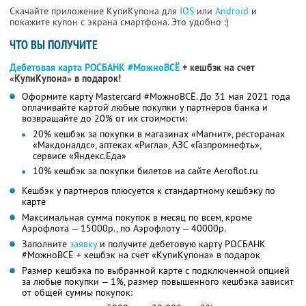
Скачайте приложение КупиКупона для
IOS
или
Android
и
покажите купон с экрана смартфона. Это удобно :)
ЧТО ВЫ ПОЛУЧИТЕ
Дебетовая карта РОСБАНК #МожноВСЁ
+ кешбэк на счет
«КупиКупона» в подарок!
Оформите карту Mastercard #МожноВСЁ. До 31 мая 2021 года
оплачивайте картой любые покупки у партнёров банка и
возвращайте до 20% от их стоимости:
20% кешбэк за покупки в магазинах «Магнит», ресторанах
«Макдоналдс», аптеках «Ригла», АЗС «Газпромнефть»,
сервисе «Яндекс.Еда»
10% кешбэк за покупки билетов на сайте Aeroflot.ru
Кешбэк у партнеров плюсуется к стандартному кешбэку по
карте
Максимальная сумма покупок в месяц по всем, кроме
Аэрофлота — 15000р., по Аэрофлоту — 40000р.
Заполните
заявку
и получите дебетовую карту РОСБАНК
#МожноВСЁ + кешбэк на счет «КупиКупона» в подарок
Размер кешбэка по выбранной карте с подключенной опцией
за любые покупки — 1%, размер повышенного кешбэка зависит
от общей суммы покупок: