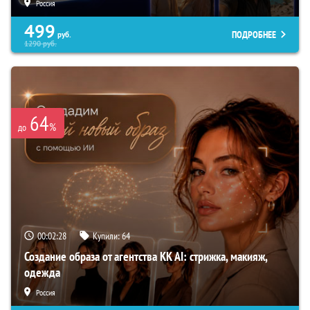
Россия
499
ПОДРОБНЕЕ
руб.
1290
руб.
64
%
до
00:02:27
Купили:
64
Создание образа от агентства KK AI: стрижка, макияж,
одежда
Россия