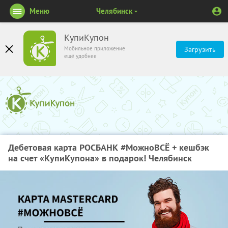
Меню
Челябинск
КупиКупон
Мобильное приложение
Загрузить
ещё удобнее
Дебетовая карта РОСБАНК #МожноВСЁ + кешбэк
на счет «КупиКупона» в подарок! Челябинск