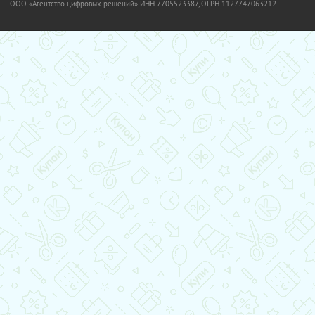
OOO «Агентство цифровых решений» ИНН 7705523387, ОГРН 1127747063212