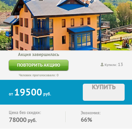
Акция завершилась
13
ПОВТОРИТЬ АКЦИЮ
Купили:
Человек проголосовало: 0
КУПИТЬ
19500
от
руб.
Цена без скидки:
Экономия:
78000
66%
руб.