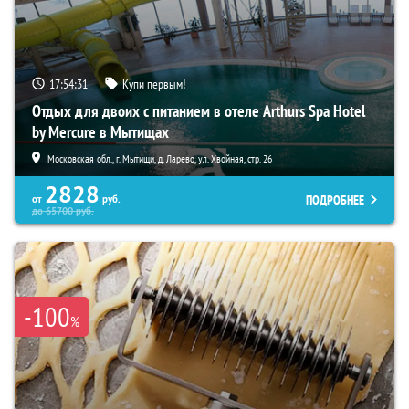
17:54:29
Купи первым!
Отдых для двоих с питанием в отеле Arthurs Spa Hotel
by Mercure в Мытищах
Московская обл., г. Мытищи, д. Ларево, ул. Хвойная, стр. 26
2828
ПОДРОБНЕЕ
от
руб.
до
65700
руб.
-100
%