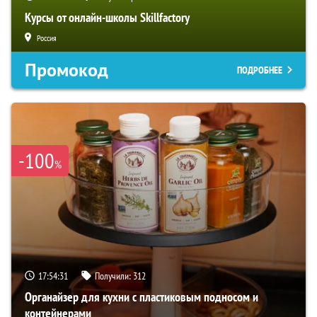
Курсы от онлайн-школы Skillfactory
Россия
Промокод
ПОДРОБНЕЕ
-100
%
17:54:29
Получили:
312
Органайзер для кухни с пластиковым подносом и
контейнерами