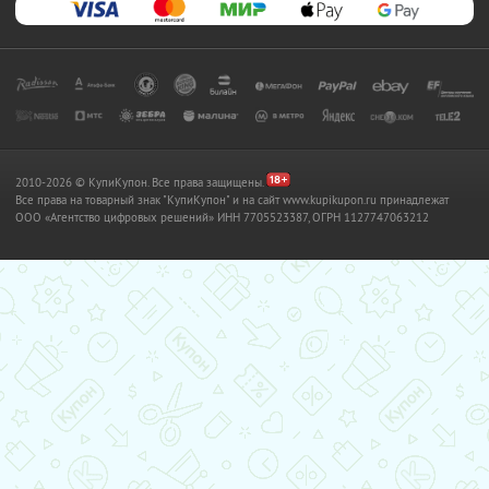
2010-2026 © КупиКупон. Все права защищены.
Все права на товарный знак "КупиКупон" и на сайт www.kupikupon.ru принадлежат
OOO «Агентство цифровых решений» ИНН 7705523387, ОГРН 1127747063212