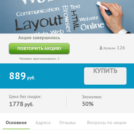
Акция завершилась
126
ПОВТОРИТЬ АКЦИЮ
Купили:
Человек проголосовало: 2
КУПИТЬ
889
руб.
Цена без скидки:
Экономия:
1778
50%
руб.
Основное
Адреса
Отзывы
Вопросы по акции