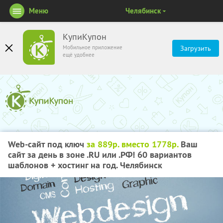
Меню
Челябинск
КупиКупон
Мобильное приложение
Загрузить
ещё удобнее
Web-сайт под ключ
за 889р. вместо 1778р.
Ваш
сайт за день в зоне .RU или .РФ! 60 вариантов
шаблонов + хостинг на год. Челябинск