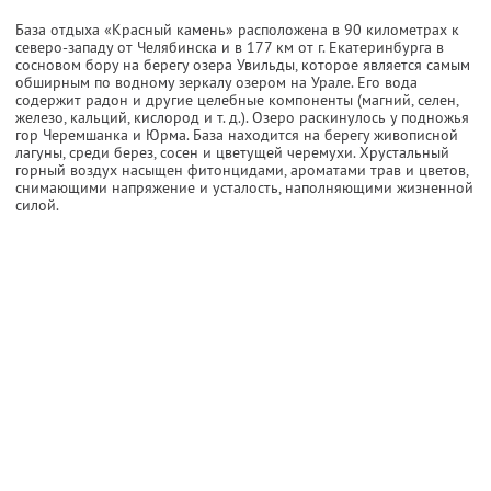
База отдыха «Красный камень» расположена в 90 километрах к
северо-западу от Челябинска и в 177 км от г. Екатеринбурга в
сосновом бору на берегу озера Увильды, которое является самым
обширным по водному зеркалу озером на Урале. Его вода
содержит радон и другие целебные компоненты (магний, селен,
железо, кальций, кислород и т. д.). Озеро раскинулось у подножья
гор Черемшанка и Юрма. База находится на берегу живописной
лагуны, среди берез, сосен и цветущей черемухи. Хрустальный
горный воздух насыщен фитонцидами, ароматами трав и цветов,
снимающими напряжение и усталость, наполняющими жизненной
силой.