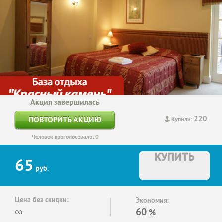
Акция завершилась
220
ПОВТОРИТЬ АКЦИЮ
Купили:
Человек проголосовало: 0
КУПИТЬ
65
руб.
Цена без скидки:
Экономия:
∞
60
%