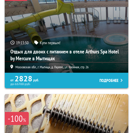
19:13:49
Купи первым!
Отдых для двоих с питанием в отеле Arthurs Spa Hotel
by Mercure в Мытищах
Московская обл., г. Мытищи, д. Ларево, ул. Хвойная, стр. 26
2828
ПОДРОБНЕЕ
от
руб.
до
65700
руб.
-100
%