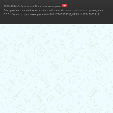
2010-2026 © КупиКупон. Все права защищены.
Все права на товарный знак "КупиКупон" и на сайт www.kupikupon.ru принадлежат
OOO «Агентство цифровых решений» ИНН 7705523387, ОГРН 1127747063212