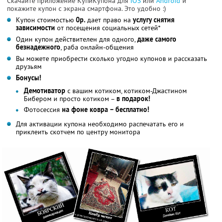
Скачайте приложение КупиКупона для
IOS
или
Android
и
покажите купон с экрана смартфона. Это удобно :)
Купон стоимостью
0р.
дает право на
услугу снятия
зависимости
от посещения социальных сетей*
Один купон действителен для одного,
даже самого
безнадежного
, раба онлайн-общения
Вы можете приобрести сколько угодно купонов и рассказать
друзьям
Бонусы!
Демотиватор
с вашим котиком, котиком-Джастином
Бибером и просто котиком –
в подарок!
Фотосессия
на фоне ковра – бесплатно!
Для активации купона необходимо распечатать его и
приклеить скотчем по центру монитора