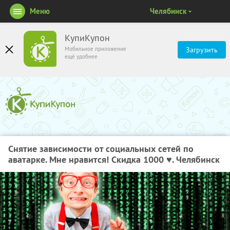
Меню
Челябинск
КупиКупон
Мобильное приложение
Загрузить
ещё удобнее
Снятие зависимости от социальных сетей по
аватарке. Мне нравится! Скидка 1000 ♥. Челябинск