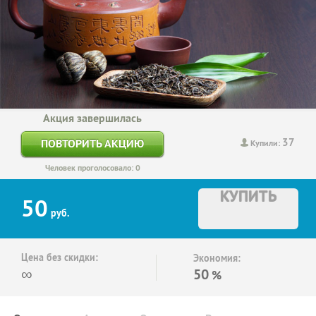
Акция завершилась
37
ПОВТОРИТЬ АКЦИЮ
Купили:
Человек проголосовало: 0
КУПИТЬ
50
руб.
Цена без скидки:
Экономия:
∞
50
%