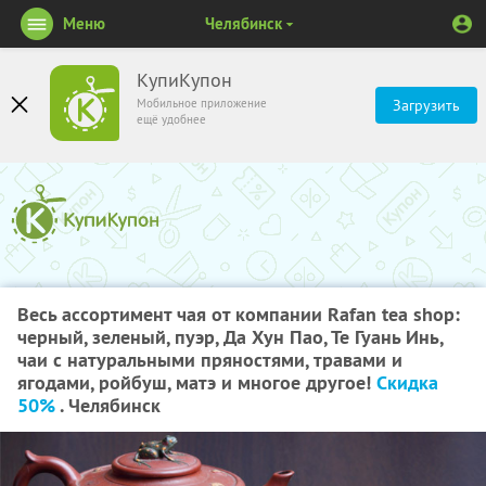
Меню
Челябинск
КупиКупон
Мобильное приложение
Загрузить
ещё удобнее
Весь ассортимент чая от компании Rafan tea shop:
черный, зеленый, пуэр, Да Хун Пао, Те Гуань Инь,
чаи с натуральными пряностями, травами и
ягодами, ройбуш, матэ и многое другое!
Скидка
50%
. Челябинск