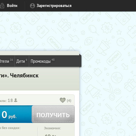
Войти
Зарегистрироваться
16
6
48
Отели
Дети
Промокоды
ги». Челябинск
18
(4)
или:
0
ПОЛУЧИТЬ
руб.
 без скидки:
Экономия: