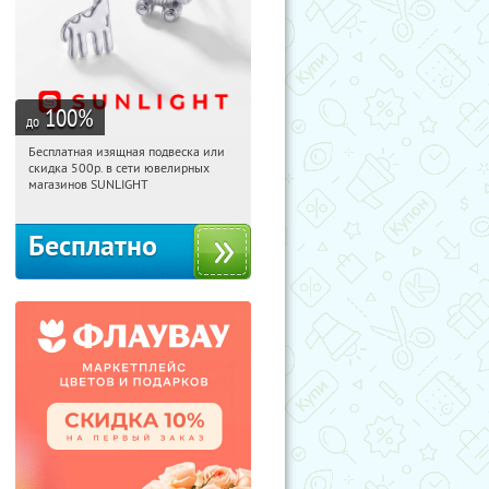
100
%
до
Бесплатная изящная подвеска или
13:45:11
Получили:
74
скидка 500р. в сети ювелирных
Россия
магазинов SUNLIGHT
Бесплатно