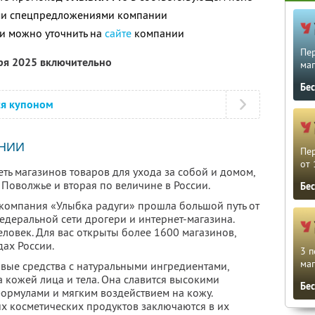
ими спецпредложениями компании
и можно уточнить на
сайте
компании
Пе
бря 2025 включительно
маг
Бе
ся купоном
НИИ
Пе
от 
ть магазинов товаров для ухода за собой и домом,
Поволжье и вторая по величине в России.
Бе
компания «Улыбка радуги» прошла большой путь от
едеральной сети дрогери и интернет-магазина.
ловек. Для вас открыты более 1600 магазинов,
ах России.
3 п
маг
овые средства с натуральными ингредиентами,
 кожей лица и тела. Она славится высокими
Бе
ормулами и мягким воздействием на кожу.
х косметических продуктов заключаются в их