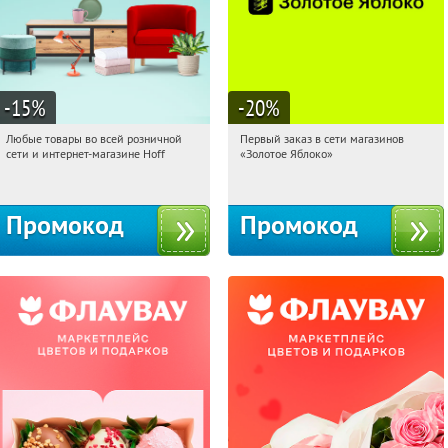
-15
%
-20
%
Любые товары во всей розничной
Первый заказ в сети магазинов
13:45:11
Получили:
83
13:45:11
Получи первым!
сети и интернет-магазине Hoff
«Золотое Яблоко»
Москва, 1-й Волоколамский проезд,
Россия
10с1
Промокод
Промокод