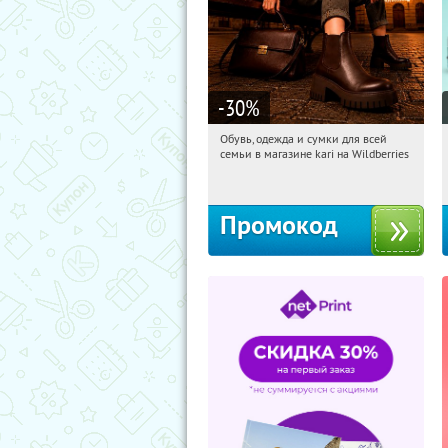
-30
%
Обувь, одежда и сумки для всей
13:45:11
Получили:
32
семьи в магазине kari на Wildberries
Россия
Промокод