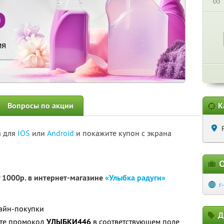
∞
Вопросы по акции
К
а для
IOS
или
Android
и покажите купон с экрана
О
т 1000р. в интернет-магазине
«Улыбка радуги»
r
лайн-покупки
Д
ите промокод
УЛЫБКИ446
в соответствующем поле