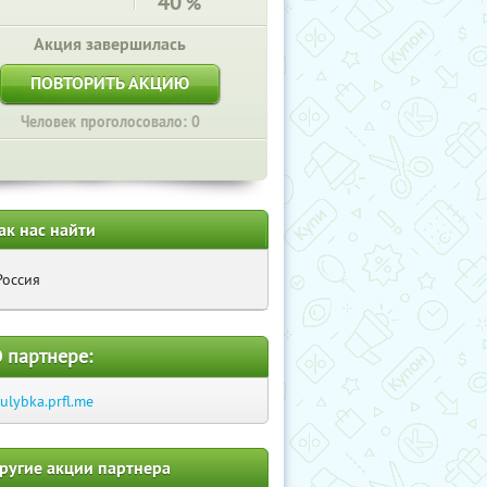
40
%
Акция завершилась
ПОВТОРИТЬ АКЦИЮ
Человек проголосовало: 0
ак нас найти
Россия
 партнере:
-ulybka.prfl.me
ругие акции партнера