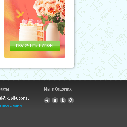
такты
Мы в Соцсетях
si@kupikupon.ru
аться с нами