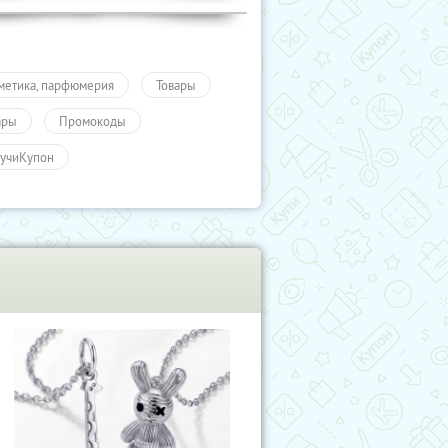
метика, парфюмерия
Товары
ары
Промокоды
учиКупон