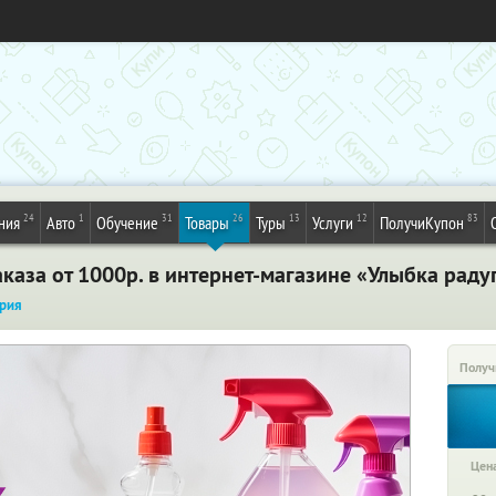
24
1
31
26
13
12
83
ния
Авто
Обучение
Товары
Туры
Услуги
ПолучиКупон
каза от 1000р. в интернет-магазине «Улыбка раду
рия
Получ
Цена