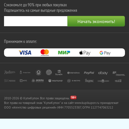
Сэкономьте до 90% при любых покупках
Подпишитесь на самые выгодные предложения
Принимаем к оплате:
2010-2026 © КупиКупон. Все права защищены.
Все права на товарный знак "КупиКупон" и на сайт www.kupikupon.ru принадлежат
OOO «Агентство цифровых решений» ИНН 7705523387, ОГРН 1127747063212