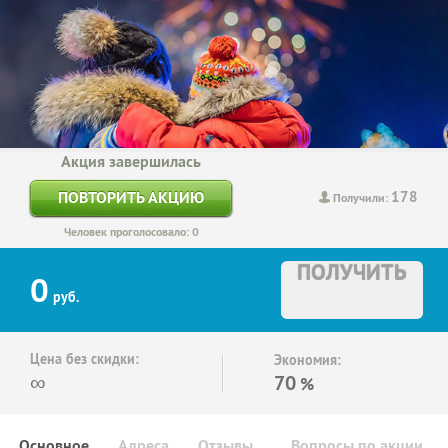
Акция завершилась
178
ПОВТОРИТЬ АКЦИЮ
Получили:
Человек проголосовало: 0
ПОЛУЧИТЬ
0
руб.
Цена без скидки:
Экономия:
∞
70
%
Основное
Адреса
Отзывы
Вопросы по акции