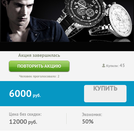
Акция завершилась
45
ПОВТОРИТЬ АКЦИЮ
Купили:
Человек проголосовало: 2
КУПИТЬ
6000
руб.
Цена без скидки:
Экономия:
12000
50%
руб.