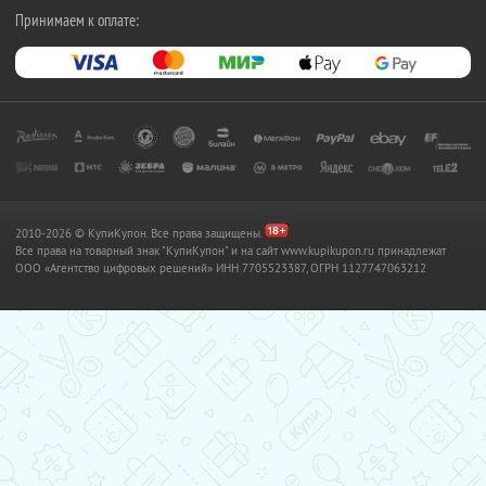
Принимаем к оплате:
2010-2026 © КупиКупон. Все права защищены.
Все права на товарный знак "КупиКупон" и на сайт www.kupikupon.ru принадлежат
OOO «Агентство цифровых решений» ИНН 7705523387, ОГРН 1127747063212