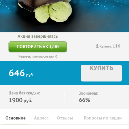
Акция завершилась
116
ПОВТОРИТЬ АКЦИЮ
Купили:
Человек проголосовало: 0
КУПИТЬ
646
руб.
Цена без скидки:
Экономия:
1900
66%
руб.
Основное
Адреса
Отзывы
Вопросы по акции