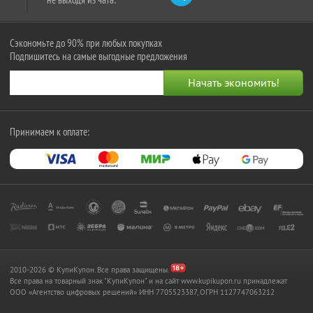
Сэкономьте до 90% при любых покупках
Подпишитесь на самые выгодные предложения
Принимаем к оплате:
2010-2026 © КупиКупон. Все права защищены.
Все права на товарный знак "КупиКупон" и на сайт www.kupikupon.ru принадлежат
OOO «Агентство цифровых решений» ИНН 7705523387, ОГРН 1127747063212