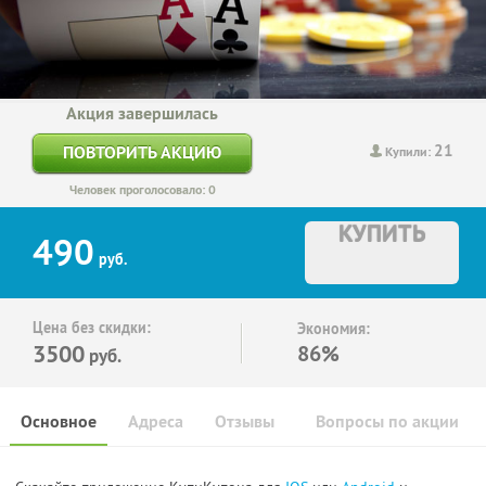
Акция завершилась
21
ПОВТОРИТЬ АКЦИЮ
Купили:
Человек проголосовало: 0
КУПИТЬ
490
руб.
Цена без скидки:
Экономия:
3500
86%
руб.
Основное
Адреса
Отзывы
Вопросы по акции