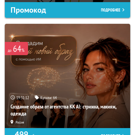
Промокод
ПОДРОБНЕЕ
64
%
до
19:31:11
Купили:
64
Создание образа от агентства KK AI: стрижка, макияж,
одежда
Россия
499