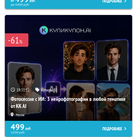
ПОДРОБНЕЕ
от
руб.
до
6400
руб.
-61
%
19:31:11
Купили:
81
Фотосессия с ИИ: 3 нейрофотографии в любой тематике
от KK AI
Россия
499
ПОДРОБНЕЕ
руб.
1290
руб.