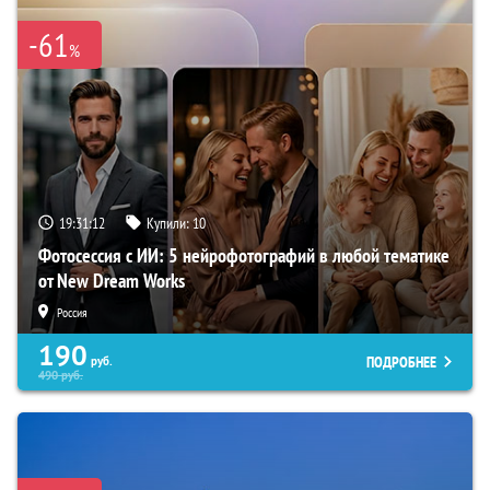
-61
%
19:31:11
Купили:
10
Фотосессия с ИИ: 5 нейрофотографий в любой тематике
от New Dream Works
Россия
190
ПОДРОБНЕЕ
руб.
490
руб.