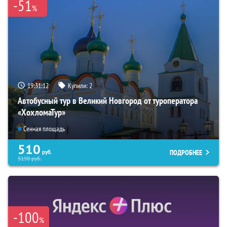
-51
%
19:31:11
Купили:
2
Автобусный тур в Великий Новгород от туроператора
«ХохломаТур»
Сенная площадь
510
ПОДРОБНЕЕ
руб.
5190
руб.
-100
%