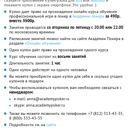
Скачайте приложение КупиКупона для
IOS
или
Android
и
покажите купон с экрана смартфона. Это удобно :)
Купон дает право на прохождение онлайн-курса обучения
профессиональной игре в покер в
Академии покера
за 490р.
вместо
3500
р.
Занятия проводятся
со вторника по пятницу с 20.00 или 22.00
по московскому времени
Расписание занятий можно найти на сайте Академии Покера в
разделе
«Онлайн обучение»
Один купон даёт право на прохождение одного курса
Курс обучения состоит из
восьми занятий
Длительность занятия:
1 час
Один купон действует на одного человека
Вы можете приобрести один купон для себя и сколько угодно
купонов в подарок
Чтобы воспользоваться купоном, вам необходимо связаться с
менеджером
:
e-mail: anna@academypoker.ru
skype: anna.academypoker.ru
Также вы можете позвонить по телефонам: +7 (812) 313-43-35,
8 (800)-333-43-35
Подробности см. на
сайте