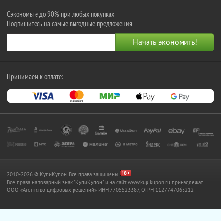
Сэкономьте до 90% при любых покупках
Подпишитесь на самые выгодные предложения
Принимаем к оплате:
2010-2026 © КупиКупон. Все права защищены.
Все права на товарный знак "КупиКупон" и на сайт www.kupikupon.ru принадлежат
OOO «Агентство цифровых решений» ИНН 7705523387, ОГРН 1127747063212