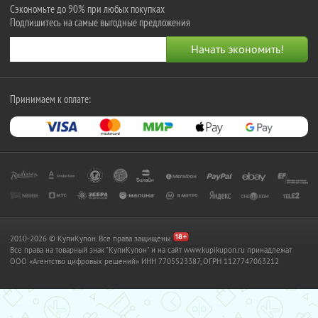
Сэкономьте до 90% при любых покупках
Подпишитесь на самые выгодные предложения
Принимаем к оплате:
2010-2026 © КупиКупон. Все права защищены.
Все права на товарный знак "КупиКупон" и на сайт www.kupikupon.ru принадлежат
OOO «Агентство цифровых решений» ИНН 7705523387, ОГРН 1127747063212