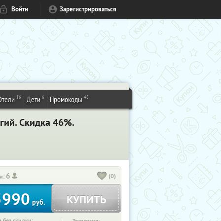
Войти
Зарегистрироваться
16
6
48
Отели
Дети
Промокоды
гий. Скидка 46%.
6
(0)
и:
5990
КУПИТЬ
руб.
 без скидки: