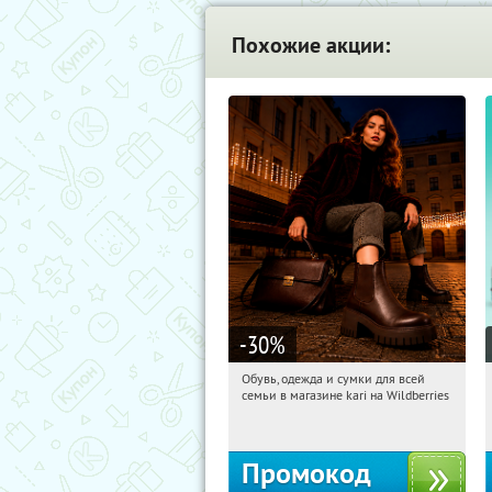
Похожие акции:
-30
%
Обувь, одежда и сумки для всей
13:17:48
Получили:
32
семьи в магазине kari на Wildberries
Россия
Промокод