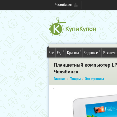
Челябинск
6
2
1
Все
Еда
Красота
Здоровье
Развлече
Планшетный компьютер LPC
Челябинск
Главная
Товары
Электроника