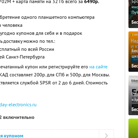
2M + карта памяти на 32 Гб всего за
6490р.
Бро
ино
Пу
обретение одного планшетного компьютера
Бе
о человека
угодно купонов для себя и в подарок
ь доставку можно по тел.:
есплатный по всей России
Бе
шк
лей Санкт-Петербурга
Бе
ечатанный купон или регистрируйте его
на сайте
КАД составляет 200р. для СПб и 500р. для Москвы.
твляется службой SPSR от 2 до 6 дней. Стоимость
Ра
«Э
day-electronics.ru
Бе
12 включительно
ся купоном