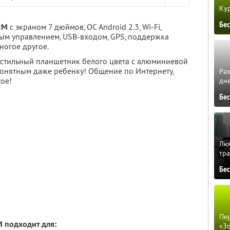
Кур
Бе
2M
с экраном 7 дюймов, ОС Android 2.3, Wi-Fi,
ным управлением, USB-входом, GPS, поддержка
огое другое.
- стильный планшетник белого цвета с алюминиевой
понятным даже ребенку! Общение по Интернету,
Ра
гое!
дне
Бе
Люб
тра
Бе
Пер
 подходит для:
«З