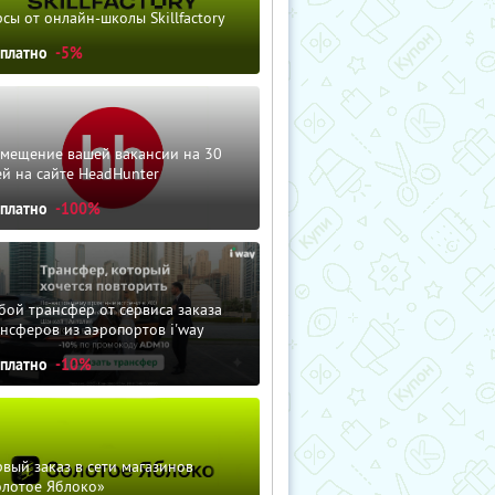
сы от онлайн-школы Skillfactory
сплатно
-5%
змещение вашей вакансии на 30
й на сайте HeadHunter
сплатно
-100%
ой трансфер от сервиса заказа
нсферов из аэропортов i'way
сплатно
-10%
вый заказ в сети магазинов
олотое Яблоко»