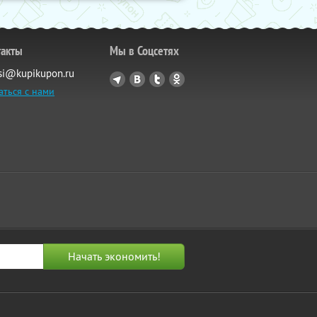
такты
Мы в Соцсетях
si@kupikupon.ru
аться с нами