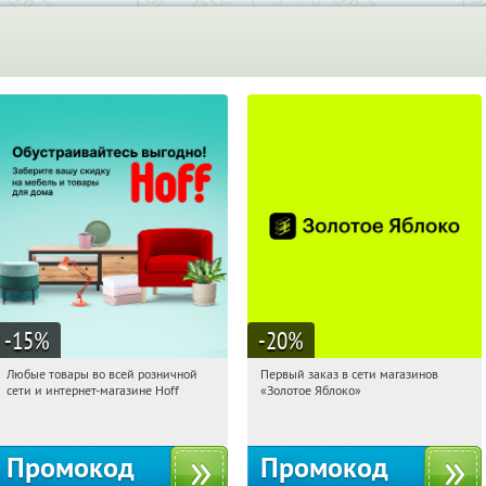
-15
%
-20
%
Любые товары во всей розничной
Первый заказ в сети магазинов
13:17:48
Получили:
83
13:17:48
Получи первым!
сети и интернет-магазине Hoff
«Золотое Яблоко»
Москва, 1-й Волоколамский проезд,
Россия
10с1
Промокод
Промокод