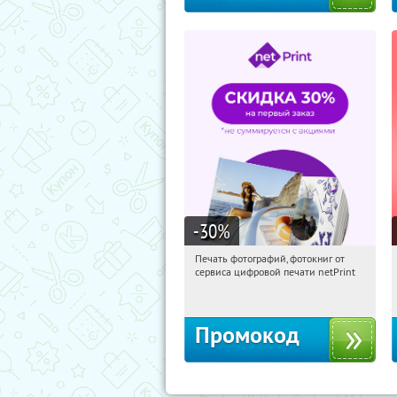
-30
%
Печать фотографий, фотокниг от
13:17:48
Получили:
4
сервиса цифровой печати netPrint
Россия
Промокод