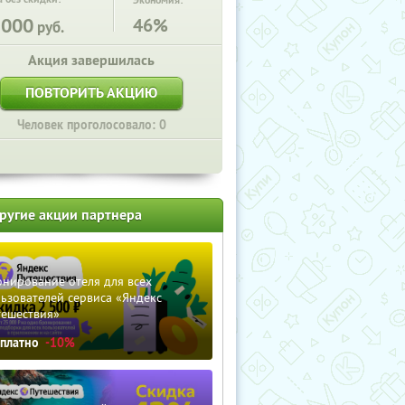
Экономия:
2000
46%
руб.
Акция завершилась
ПОВТОРИТЬ АКЦИЮ
Человек проголосовало: 0
ругие акции партнера
нирование отеля для всех
ьзователей сервиса «Яндекс
тешествия»
сплатно
-10%