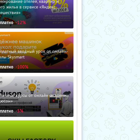
нирование отелей, квартир и
го жилья в сервисе «Яндекс
тешествия»
сплатно
-12%
сплатный вводный урок от онлайн-
олы Skysmart
сплатно
-100%
зличные курсы от онлайн-академии
дюсон»
сплатно
-5%