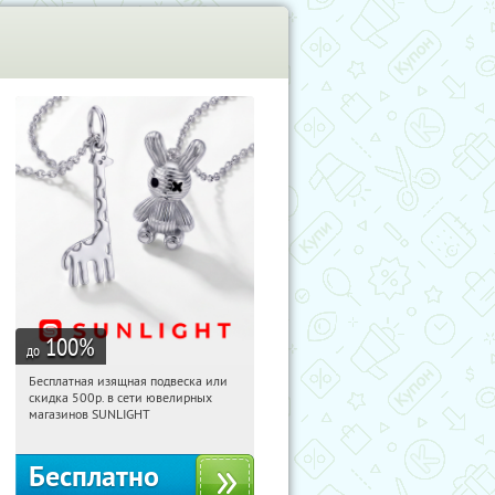
100
%
до
Бесплатная изящная подвеска или
13:17:48
Получили:
74
скидка 500р. в сети ювелирных
Россия
магазинов SUNLIGHT
Бесплатно