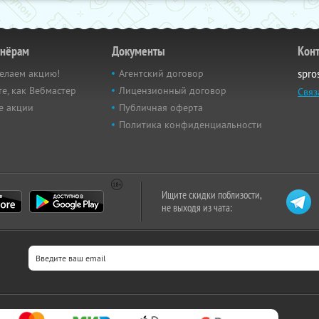
тнёрам
Документы
Кон
елаем акцию!
Агентский договор
spro
е, как Вебмастер
Лицензионный договор
Связ
е акции
Публичная оферта
Политика конфиденциальности
Ищите скидки поблизости,
не выходя из чата: