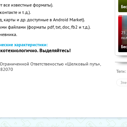
 все известные форматы).
Бе
онтакте и т. д.).
д, карты и др. доступные в Android Market).
и файлами (форматы pdf, txt, doc, fb2 и т.д.).
25 
невника.
по
ческие характеристики:
Бе
котехнологично. Выделяйтесь!
с Ограниченной Ответственостью «Шелковый путь»,
282070
Теги:
Эле