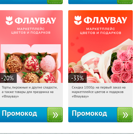
-20
%
-33
%
Торты, пирожные и другие сладости,
Скидка 1000р. на первый заказ на
13:17:48
Получили:
6
13:17:48
Получили:
18
а также товары для праздника на
маркетплейсе цветов и подарков
Россия
Россия
«Флаувау»
«Флаувау»
Промокод
Промокод