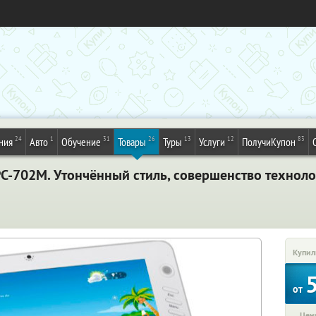
24
1
31
26
13
12
83
ния
Авто
Обучение
Товары
Туры
Услуги
ПолучиКупон
-702M. Утончённый стиль, совершенство техноло
Купил
от
Цена