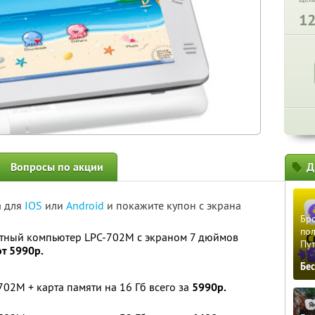
1
Вопросы по акции
Д
а для
IOS
или
Android
и покажите купон с экрана
Бро
пол
ный компьютер LPC-702M с экраном 7 дюймов
Пу
от 5990р.
Бе
2M + карта памяти на 16 Гб всего за
5990р.