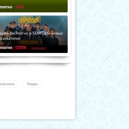
сплатно
-20%
дней бесплатно в START для новых
льзователей
сплатно
-100%
ктроника
Товары