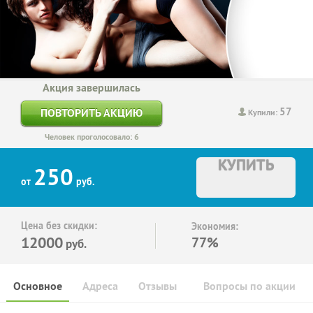
Акция завершилась
57
ПОВТОРИТЬ АКЦИЮ
Купили:
Человек проголосовало: 6
КУПИТЬ
250
от
руб.
Цена без скидки:
Экономия:
12000
77%
руб.
Основное
Адреса
Отзывы
Вопросы по акции