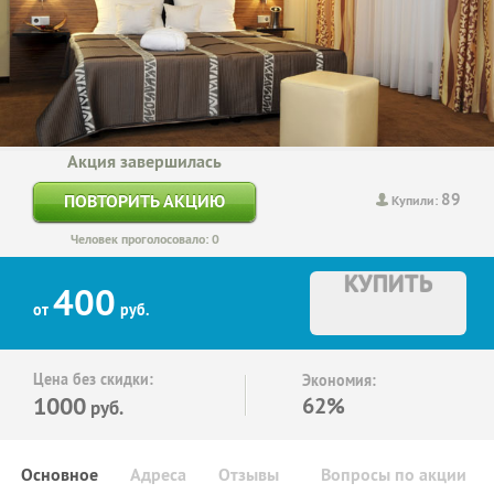
Акция завершилась
89
ПОВТОРИТЬ АКЦИЮ
Купили:
Человек проголосовало: 0
КУПИТЬ
400
от
руб.
Цена без скидки:
Экономия:
1000
62%
руб.
Основное
Адреса
Отзывы
Вопросы по акции