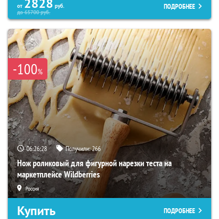
2828
ПОДРОБНЕЕ
от
руб.
до
65700
руб.
-100
%
06:26:27
Получили:
266
Нож роликовый для фигурной нарезки теста на
маркетплейсе Wildberries
Россия
Купить
ПОДРОБНЕЕ