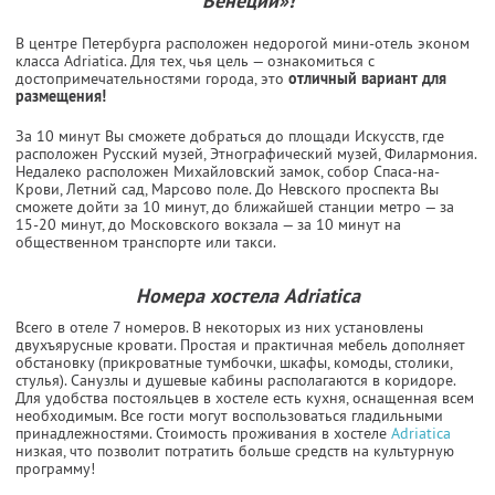
Венеции»!
В центре Петербурга расположен недорогой мини-отель эконом
класса Adriatica. Для тех, чья цель — ознакомиться с
достопримечательностями города, это
отличный вариант для
размещения!
За 10 минут Вы сможете добраться до площади Искусств, где
расположен Русский музей, Этнографический музей, Филармония.
Недалеко расположен Михайловский замок, собор Спаса-на-
Крови, Летний сад, Марсово поле. До Невского проспекта Вы
сможете дойти за 10 минут, до ближайшей станции метро — за
15-20 минут, до Московского вокзала — за 10 минут на
общественном транспорте или такси.
Номера хостела Adriatica
Всего в отеле 7 номеров. В некоторых из них установлены
двухъярусные кровати. Простая и практичная мебель дополняет
обстановку (прикроватные тумбочки, шкафы, комоды, столики,
стулья). Санузлы и душевые кабины располагаются в коридоре.
Для удобства постояльцев в хостеле есть кухня, оснащенная всем
необходимым. Все гости могут воспользоваться гладильными
принадлежностями. Стоимость проживания в хостеле
Adriatica
низкая, что позволит потратить больше средств на культурную
программу!