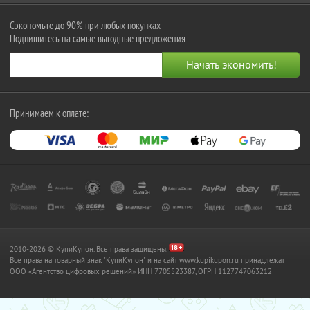
Сэкономьте до 90% при любых покупках
Подпишитесь на самые выгодные предложения
Принимаем к оплате:
2010-2026 © КупиКупон. Все права защищены.
Все права на товарный знак "КупиКупон" и на сайт www.kupikupon.ru принадлежат
OOO «Агентство цифровых решений» ИНН 7705523387, ОГРН 1127747063212