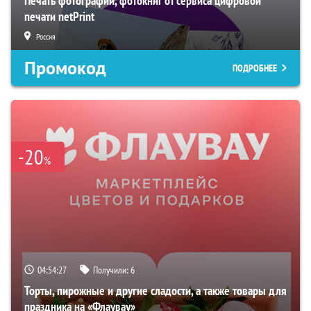
Печать фотографий, фотокниг от сервиса цифровой
печати netPrint
Россия
Промокод
ПОДРОБНЕЕ
-20
%
04:54:26
Получили:
6
Торты, пирожные и другие сладости, а также товары для
праздника на «Флаувау»