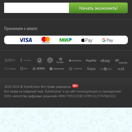
Принимаем к оплате:
2010-2026 © КупиКупон. Все права защищены.
Все права на товарный знак "КупиКупон" и на сайт www.kupikupon.ru принадлежат
OOO «Агентство цифровых решений» ИНН 7705523387, ОГРН 1127747063212