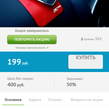
Акция завершилась
503
ПОВТОРИТЬ АКЦИЮ
Купили:
Человек проголосовало: 4
КУПИТЬ
199
руб.
Цена без скидки:
Экономия:
400
50%
руб.
Основное
Адреса
Отзывы
Вопросы по акции