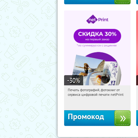
-30
%
Печать фотографий, фотокниг от
16:22:43
Получили:
4
сервиса цифровой печати netPrint
Россия
Промокод