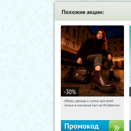
Похожие акции:
-30
%
Обувь, одежда и сумки для всей
16:22:43
Получили:
32
семьи в магазине kari на Wildberries
Россия
Промокод