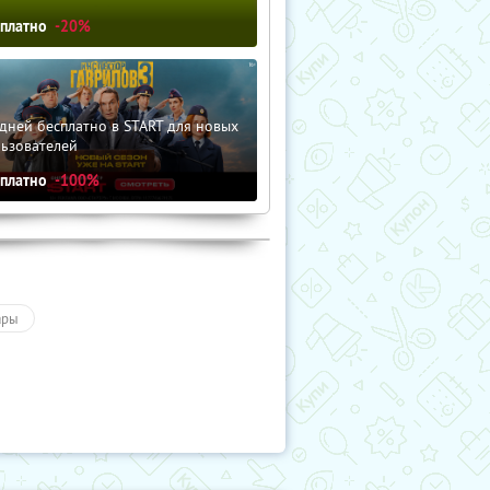
сплатно
-20%
дней бесплатно в START для новых
льзователей
сплатно
-100%
ары