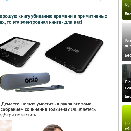
Кур
Бе
т хорошую книгу убиванию времени в примитивных
х, то эта электронная книга - для вас!
Ра
дне
Бе
Люб
тра
Бе
!
Думаете, нельзя уместить в руках все тома
 собранием сочинений Толкиена?
Ошибаетесь,
эдбери поместить!
Пер
«З