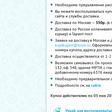
Необходимо предъявление расп
Вы можете воспользоваться куп
сайта и службы доставки.
Доставка по Москве —
350р.
(в 
Доставка по России оплачивает
курьер) и Гарант-пост
Заявки на доставку в Москве и 
kupikupon@orsio.ru
. Оформлени
номера купона, адреса доставк
Доставка осуществляется от 1-
Возможен самовывоз. Он произв
132, оф. 348, здание МРТИ, с 
добавочному номеру 6376 ежедн
Необходимо предварительное с
Подробности см. на
сайте
Купон действителен по 03 мая 2
Узнай, как воспользовать