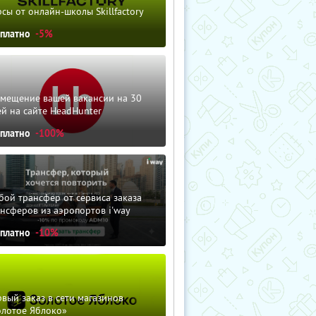
сы от онлайн-школы Skillfactory
сплатно
-5%
змещение вашей вакансии на 30
й на сайте HeadHunter
сплатно
-100%
ой трансфер от сервиса заказа
нсферов из аэропортов i'way
сплатно
-10%
вый заказ в сети магазинов
олотое Яблоко»