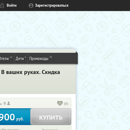
Войти
Зарегистрироваться
16
6
48
Отели
Дети
Промокоды
 В ваших руках. Скидка
9
(0)
и:
900
КУПИТЬ
руб.
 без скидки: