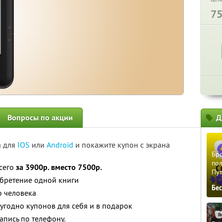
7
Вопросы по акции
Д
а для
IOS
или
Android
и покажите купон с экрана
Бро
пол
всего
за 3900р. вместо 7500р.
Пу
обретение одной книги
Бе
о человека
угодно купонов для себя и в подарок
апись по телефону.