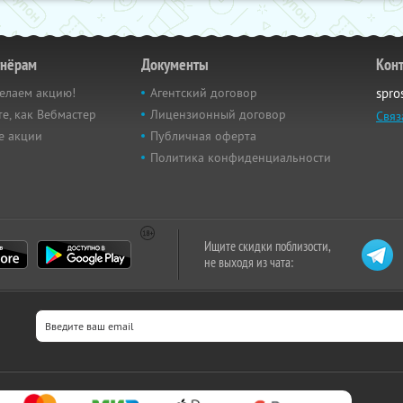
тнёрам
Документы
Кон
елаем акцию!
Агентский договор
spro
е, как Вебмастер
Лицензионный договор
Связ
е акции
Публичная оферта
Политика конфиденциальности
Ищите скидки поблизости,
не выходя из чата: