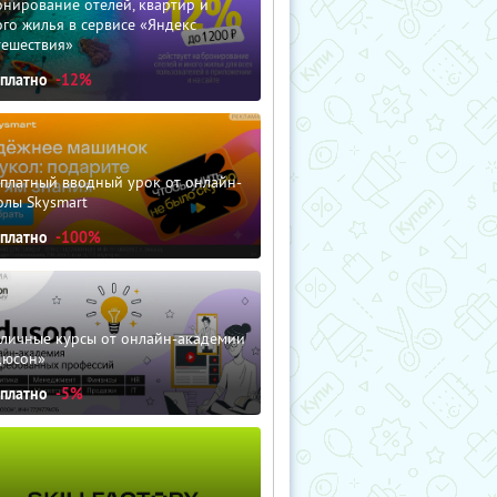
нирование отелей, квартир и
го жилья в сервисе «Яндекс
тешествия»
сплатно
-12%
сплатный вводный урок от онлайн-
олы Skysmart
сплатно
-100%
зличные курсы от онлайн-академии
дюсон»
сплатно
-5%