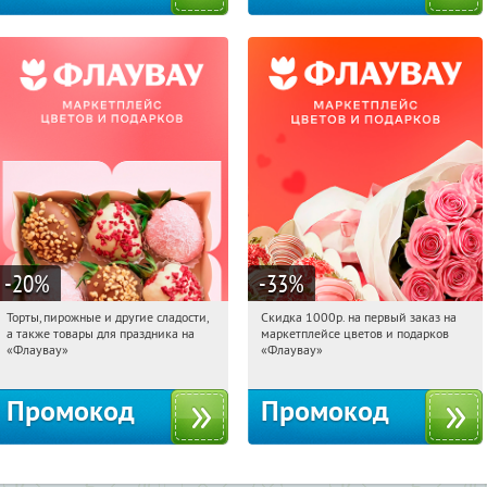
-20
%
-33
%
Торты, пирожные и другие сладости,
Скидка 1000р. на первый заказ на
16:22:43
Получили:
6
16:22:43
Получили:
18
а также товары для праздника на
маркетплейсе цветов и подарков
Россия
Россия
«Флаувау»
«Флаувау»
Промокод
Промокод