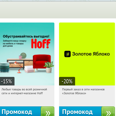
-15
%
-20
%
Любые товары во всей розничной
Первый заказ в сети магазинов
16:22:43
Получили:
83
16:22:43
Получи первым!
сети и интернет-магазине Hoff
«Золотое Яблоко»
Москва, 1-й Волоколамский проезд,
Россия
10с1
Промокод
Промокод