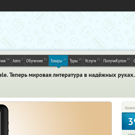
24
1
31
26
13
12
83
ния
Авто
Обучение
Товары
Туры
Услуги
ПолучиКупон
ale. Теперь мировая литература в надёжных руках.
Купил
3
Цена