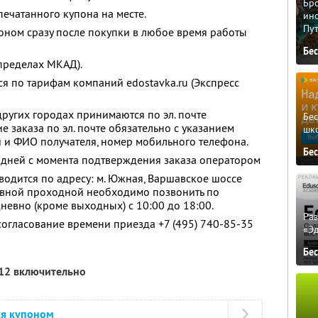
Бро
ечатанного купона на месте.
ино
Пу
оном сразу после покупки в любое время работы
Бе
пределах МКАД).
ся по тарифам компаний edostavka.ru (Экспресс
других городах принимаются по эл. почте
Бе
е заказа по эл. почте обязательно с указанием
шк
и и ФИО получателя, номер мобильного телефона.
Бе
2 дней с момента подтверждения заказа оператором
одится по адресу: м. Южная, Варшавское шоссе
главной проходной необходимо позвонить по
евно (кроме выходных) с 10:00 до 18:00.
Ра
огласование времени приезда +7 (495) 740-85-35
«Э
Бе
012 включительно
ся купоном