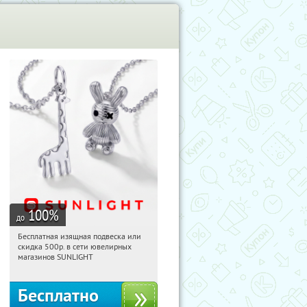
100
%
до
Бесплатная изящная подвеска или
16:22:43
Получили:
74
скидка 500р. в сети ювелирных
Россия
магазинов SUNLIGHT
Бесплатно