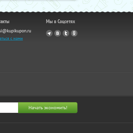
такты
Мы в Соцсетях
si@kupikupon.ru
аться с нами