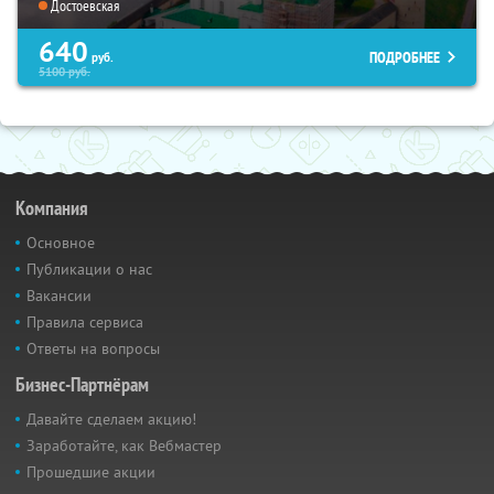
Достоевская
640
ПОДРОБНЕЕ
руб.
5100
руб.
Компания
Основное
Публикации о нас
Вакансии
Правила сервиса
Ответы на вопросы
Бизнес-Партнёрам
Давайте сделаем акцию!
Заработайте, как Вебмастер
Прошедшие акции