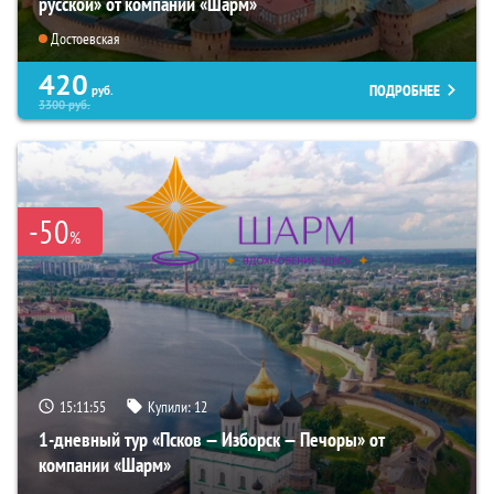
русской» от компании «Шарм»
Достоевская
420
ПОДРОБНЕЕ
руб.
3300
руб.
-50
%
15:11:54
Купили:
12
1-дневный тур «Псков — Изборск — Печоры» от
компании «Шарм»