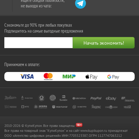
Ищите скидки поблизости,
не выходя из чата:
Сэкономьте до 90% при любых покупках
Подпишитесь на самые выгодные предложения
Принимаем к оплате:
2010-2026 © КупиКупон. Все права защищены.
Все права на товарный знак "КупиКупон" и на сайт www.kupikupon.ru принадлежат
OOO «Агентство цифровых решений» ИНН 7705523387, ОГРН 1127747063212