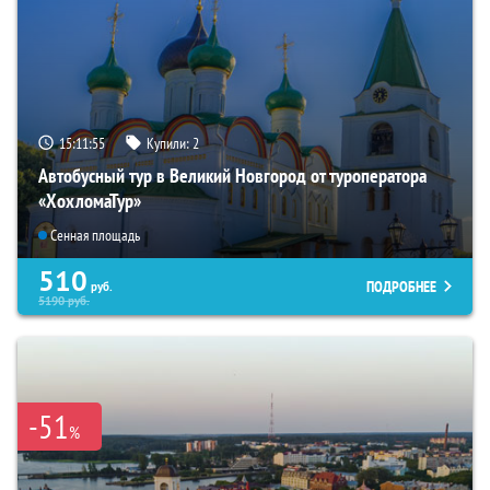
15:11:54
Купили:
2
Автобусный тур в Великий Новгород от туроператора
«ХохломаТур»
Сенная площадь
510
ПОДРОБНЕЕ
руб.
5190
руб.
-51
%