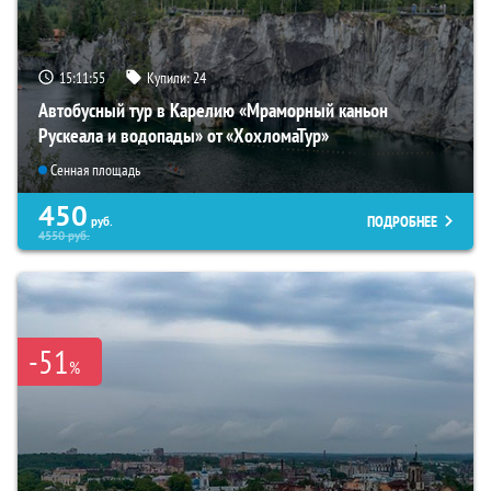
15:11:54
Купили:
24
Автобусный тур в Карелию «Мраморный каньон
Рускеала и водопады» от «ХохломаТур»
Сенная площадь
450
ПОДРОБНЕЕ
руб.
4550
руб.
-51
%