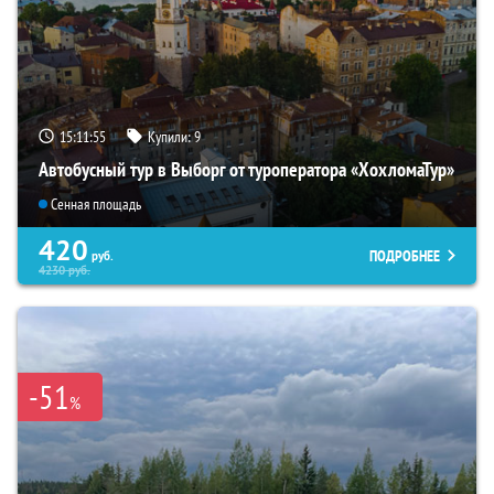
15:11:54
Купили:
9
Автобусный тур в Выборг от туроператора «ХохломаТур»
Сенная площадь
420
ПОДРОБНЕЕ
руб.
4230
руб.
-51
%