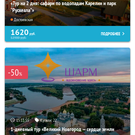
«Тур на 2 дня: сафари по водопадам Карелии и парк
“Рускеала"»
Достоевская
1620
ПОДРОБНЕЕ
руб.
12900
руб.
-50
%
15:11:54
Купили:
22
1-дневный тур «Великий Новгород — сердце земли