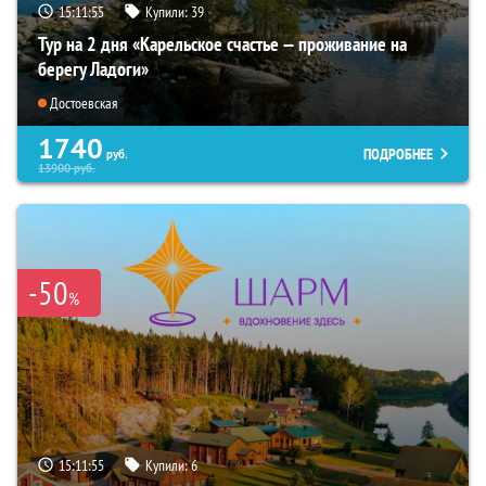
15:11:54
Купили:
39
Тур на 2 дня «Карельское счастье — проживание на
берегу Ладоги»
Достоевская
1740
ПОДРОБНЕЕ
руб.
13900
руб.
-50
%
15:11:54
Купили:
6