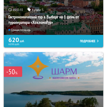
15:11:54
Купили:
5
Гастрономический тур в Выборг на 1 день от
туроператора «ХохломаТур»
Сенная площадь
620
ПОДРОБНЕЕ
руб.
6290
руб.
-50
%