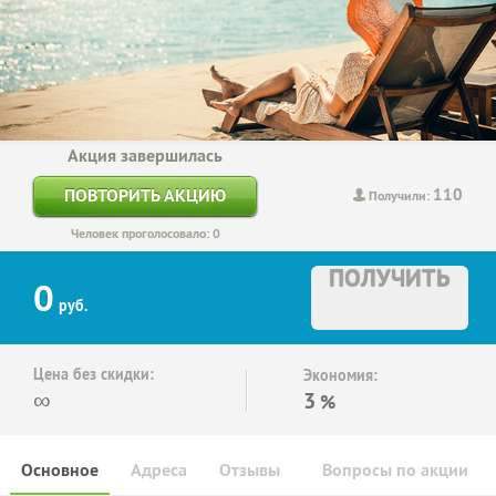
Акция завершилась
110
ПОВТОРИТЬ АКЦИЮ
Получили:
Человек проголосовало: 0
ПОЛУЧИТЬ
0
руб.
Цена без скидки:
Экономия:
∞
3
%
Основное
Адреса
Отзывы
Вопросы по акции