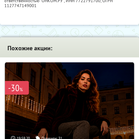
ответственностью "ОНКОМ.РУ",
ИНН 7722791700
, ОГРН
1127747149001
Похожие акции:
-30
%
19:58:19
Получили:
31