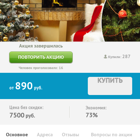
Акция завершилась
287
ПОВТОРИТЬ АКЦИЮ
Купили:
Человек проголосовало: 16
КУПИТЬ
890
от
руб.
Цена без скидки:
Экономия:
7500
73%
руб.
Основное
Адреса
Отзывы
Вопросы по акции