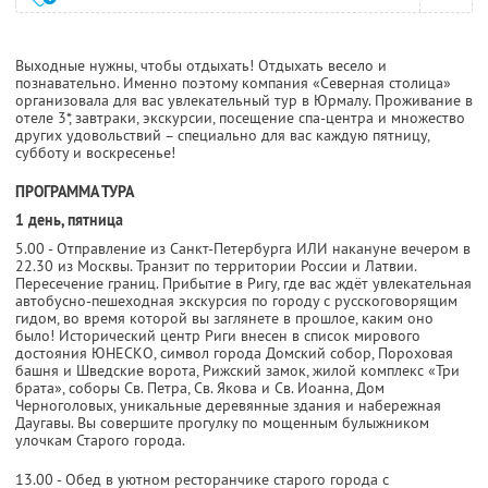
Выходные нужны, чтобы отдыхать! Отдыхать весело и
познавательно. Именно поэтому компания «Северная столица»
организовала для вас увлекательный тур в Юрмалу. Проживание в
отеле 3*, завтраки, экскурсии, посещение спа-центра и множество
других удовольствий – специально для вас каждую пятницу,
субботу и воскресенье!
ПРОГРАММА ТУРА
1 день, пятница
5.00 - Отправление из Санкт-Петербурга ИЛИ накануне вечером в
22.30 из Москвы. Транзит по территории России и Латвии.
Пересечение границ. Прибытие в Ригу, где вас ждёт увлекательная
автобусно-пешеходная экскурсия по городу с русскоговорящим
гидом, во время которой вы заглянете в прошлое, каким оно
было! Исторический центр Риги внесен в список мирового
достояния ЮНЕСКО, символ города Домский собор, Пороховая
башня и Шведские ворота, Рижский замок, жилой комплекс «Три
брата», соборы Св. Петра, Св. Якова и Св. Иоанна, Дом
Черноголовых, уникальные деревянные здания и набережная
Даугавы. Вы совершите прогулку по мощенным булыжником
улочкам Старого города.
13.00 - Обед в уютном ресторанчике старого города с