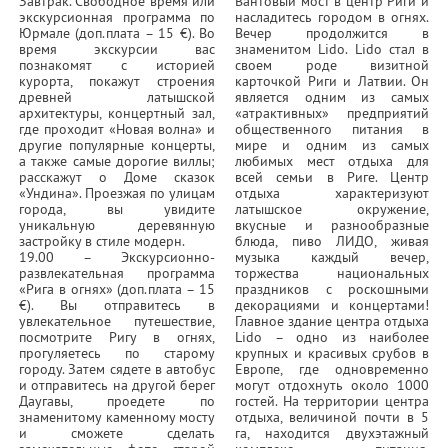
Завтрак. Свободное время или
Вантовый мост в центр Риги и
экскурсионная программа по
насладитесь городом в огнях.
Юрмале (доп.плата – 15 €). Во
Вечер продолжится в
время экскурсии вас
знаменитом Lido. Lido стал в
познакомят с историей
своем роде визитной
курорта, покажут строения
карточкой Риги и Латвии. Он
древней латышской
является одним из самых
архитектуры, концертный зал,
«атрактивных» предприятий
где проходит «Новая волна» и
общественного питания в
другие популярные концерты,
мире и одним из самых
а также самые дорогие виллы;
любимых мест отдыха для
расскажут о Доме сказок
всей семьи в Риге. Центр
«Ундина». Проезжая по улицам
отдыха характеризуют
города, вы увидите
латышское окружение,
уникальную деревянную
вкусные и разнообразные
застройку в стиле модерн.
блюда, пиво ЛИДО, живая
19.00 – Экскурсионно-
музыка каждый вечер,
развлекательная программа
торжества национальных
«Рига в огнях» (доп.плата – 15
праздников с роскошными
€). Вы отправитесь в
декорациями и концертами!
увлекательное путешествие,
Главное здание центра отдыха
посмотрите Ригу в огнях,
Lido – одно из наиболее
прогуляетесь по старому
крупных и красивых срубов в
городу. Затем сядете в автобус
Европе, где одновременно
и отправитесь на другой берег
могут отдохнуть около 1000
Даугавы, проедете по
гостей. На территории центра
знаменитому каменному мосту
отдыха, величиной почти в 5
и сможете сделать
га, находится двухэтажный