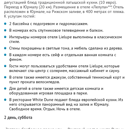
дегустацией блюд традиционной латышской кухни. (10 евро).
Переезд в Юрмалу (20 км). Размещение в отеле «Лелупа»***. Отель
расположен в Юрмале, на Рижском заливе, в 400 метрах от пляжа.
К услугам гостей:
2 бассейна с подогревом и гидромассажем.
В номерах есть спутниковое телевидение и балкон.
Интерьеры номеров отеля Lielupe выполнены в классическом
стиле.
Стены покрашены в светлые тона, а мебель сделана из дерева.
В каждом номере есть сейф и отдельная ванная комната с
феном.
Гости могут пользоваться удобствами отеля Lielupe, которые
включают спа-центр с солярием, массажный кабинет и сауну.
В отеле также имеется джакузи, собственный теннисный корт и
пункт проката велосипедов.
Для детей в отеле также имеется детская комната и
оборудованная игровая площадка в парке.
В ресторане White Dune подают блюда европейской кухни. Из
него открывается панорамный вид на залив и Юрмалу.
Свободное время. Отдых. Ночь в отеле.
2 день, суббота