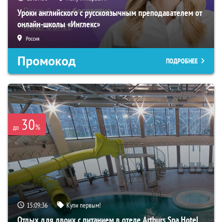
Уроки английского с русскоязычным преподавателем от
онлайн-школы «Инглекс»
Россия
Промокод
ПОДРОБНЕЕ
30
%
до
15:09:35
Купи первым!
Отдых для двоих с питанием в отеле Arthurs Spa Hotel