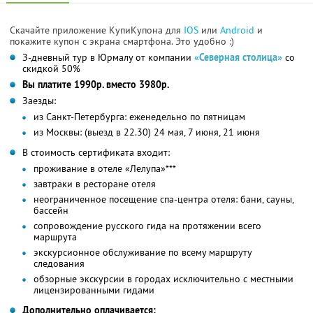
Скачайте приложение КупиКупона для
IOS
или
Android
и
покажите купон с экрана смартфона. Это удобно :)
З-дневный тур в Юрмалу от компании
«Северная столица»
со
скидкой 50%
Вы платите 1990р. вместо 3980р.
Заезды:
из Санкт-Петербурга: еженедельно по пятницам
из Москвы: (выезд в 22.30) 24 мая, 7 июня, 21 июня
В стоимость сертификата входит:
проживание в отеле «Лелупа»***
завтраки в ресторане отеля
неограниченное посещение спа-центра отеля: бани, сауны,
бассейн
сопровождение русского гида на протяжении всего
маршрута
экскурсионное обслуживание по всему маршруту
следования
обзорные экскурсии в городах исключительно с местными
лицензированными гидами
Дополнительно оплачивается: