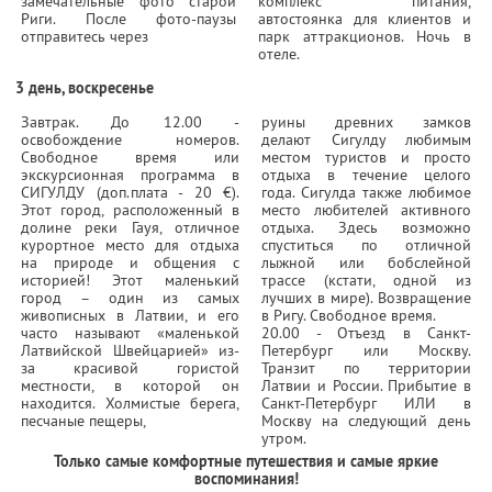
замечательные фото старой
комплекс питания,
Риги. После фото-паузы
автостоянка для клиентов и
отправитесь через
парк аттракционов. Ночь в
отеле.
3 день, воскресенье
Завтрак. До 12.00 -
руины древних замков
освобождение номеров.
делают Сигулду любимым
Свободное время или
местом туристов и просто
экскурсионная программа в
отдыха в течение целого
СИГУЛДУ (доп.плата - 20 €).
года. Сигулда также любимое
Этот город, расположенный в
место любителей активного
долине реки Гауя, отличное
отдыха. Здесь возможно
курортное место для отдыха
спуститься по отличной
на природе и общения с
лыжной или бобслейной
историей! Этот маленький
трассе (кстати, одной из
город – один из самых
лучших в мире). Возвращение
живописных в Латвии, и его
в Ригу. Свободное время.
часто называют «маленькой
20.00 - Отъезд в Санкт-
Латвийской Швейцарией» из-
Петербург или Москву.
за красивой гористой
Транзит по территории
местности, в которой он
Латвии и России. Прибытие в
находится. Холмистые берега,
Санкт-Петербург ИЛИ в
песчаные пещеры,
Москву на следующий день
утром.
Только самые комфортные путешествия и самые яркие
воспоминания!