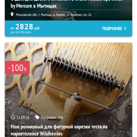
by Mercure в Мытищах
Московская обл., г. Мытищи, д. Ларево, ул. Хвойная, стр. 26
2828
ПОДРОБНЕЕ
от
руб.
до
65700
руб.
-100
%
15:09:35
Получили:
266
Нож роликовый для фигурной нарезки теста на
маркетплейсе Wildberries